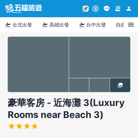
contract
person
rocket_launch
B
menu
flight_takeoff
flight_takeoff
flight_takeoff
台北出發
高雄出發
台中出發
自由行
豪華客房 - 近海灘 3(Luxury
Rooms near Beach 3)