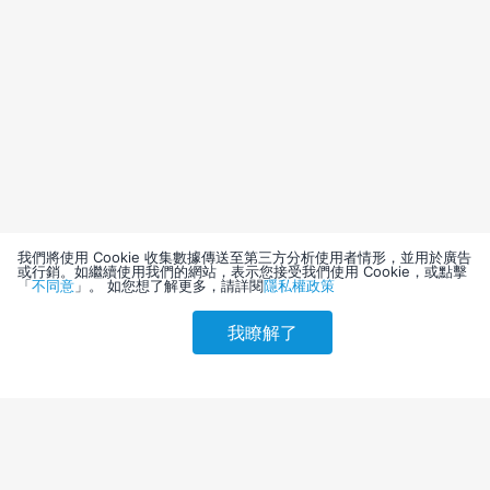
我們將使用 Cookie 收集數據傳送至第三方分析使用者情形，並用於廣告
或行銷。如繼續使用我們的網站，表示您接受我們使用 Cookie，或點擊
「
不同意
」。 如您想了解更多，請詳閱
隱私權政策
我瞭解了
請選擇其他入住日