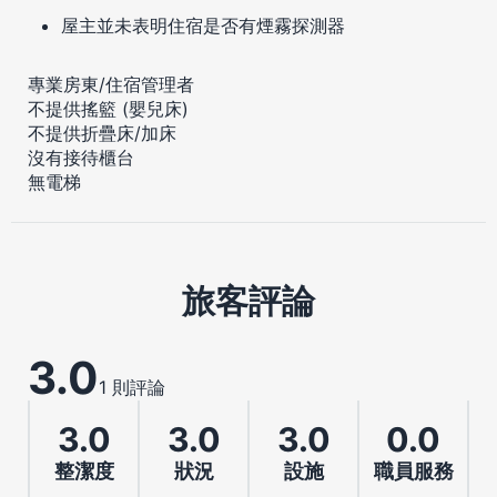
屋主並未表明住宿是否有煙霧探測器
專業房東/住宿管理者
不提供搖籃 (嬰兒床)
不提供折疊床/加床
沒有接待櫃台
無電梯
旅客評論
3.0
1 則評論
3.0
3.0
3.0
0.0
整潔度
狀況
設施
職員服務