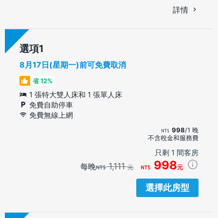
詳情
選項
8月17日(星期一)前可免費取消
省 12%
1 張特大雙人床和 1 張單人床
免費自助停車
免費無線上網
998
/1 晚
不含稅金和服務費
只剩 1 間客房
998
1,111
每晚
元
元
選擇此房型