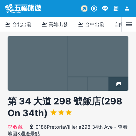
contract
person
rocket_launch
B
menu
flight_takeoff
flight_takeoff
flight_takeoff
台北出發
高雄出發
台中出發
自由行
第 34 大道 298 號飯店(298
On 34th)
0186PretoriaVillieria298 34th Ave
-
查看
收藏
地圖&週邊景點