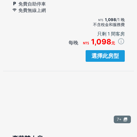
免費自助停車
免費無線上網
1,098
/1 晚
不含稅金和服務費
只剩 1 間客房
1,098
每晚
元
選擇此房型
7+