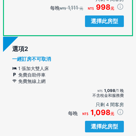
998
1,111
每晚
元
元
選擇此房型
選項
一經訂房不可取消
1 張加大雙人床
免費自助停車
免費無線上網
1,098
/1 晚
不含稅金和服務費
只剩 4 間客房
1,098
每晚
元
選擇此房型