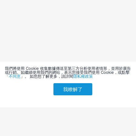
我們將使用 Cookie 收集數據傳送至第三方分析使用者情形，並用於廣告
或行銷。如繼續使用我們的網站，表示您接受我們使用 Cookie，或點擊
「
不同意
」。 如您想了解更多，請詳閱
隱私權政策
我瞭解了
請選擇其他入住日