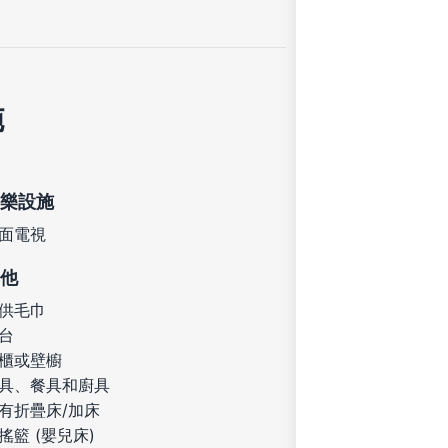
施
樂設施
面電視
他
供毛巾
台
櫃或壁櫥
具、餐具和廚具
有折疊床/加床
搖籃 (嬰兒床)