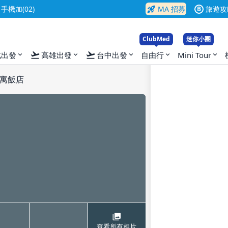
rocket_launch
機加(02)
MA 招募
旅遊攻
B
ClubMed
迷你小團
flight_takeoff
flight_takeoff
北出發
高雄出發
台中出發
自由行
Mini Tour
expand_more
expand_more
expand_more
expand_more
expand_more
寓飯店
查看所有相片