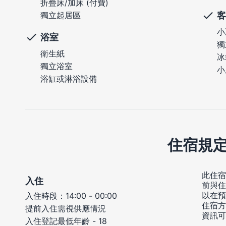
折疊床/加床 (付費)
客
獨立起居區
小
浴室
獨
衛生紙
冰
獨立浴室
小
浴缸或淋浴設備
住宿規
此住宿
入住
前與住
以在預
入住時段：14:00 - 00:00
住宿方
提前入住需視供應情況
資訊可
入住登記最低年齡 - 18