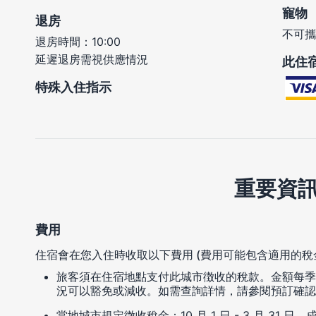
寵物
退房
不可攜
退房時間：10:00
延遲退房需視供應情況
此住
特殊入住指示
重要資
費用
住宿會在您入住時收取以下費用 (費用可能包含適用的稅
旅客須在住宿地點支付此城市徴收的稅款。金額每季
況可以豁免或減收。如需查詢詳情，請參閱預訂確認
當地城市規定徵收稅金：10 月 1 日 - 3 月 31 日，成