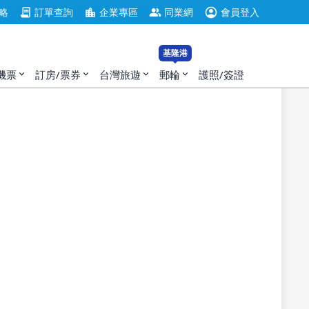
account_circle
contract
location_city
group
略
訂單查詢
企業專區
同業網
會員登入
無符合房型，請選擇其他入住日。
基隆港
機票
訂房/票券
台灣旅遊
郵輪
護照/簽證
expand_more
expand_more
expand_more
expand_more