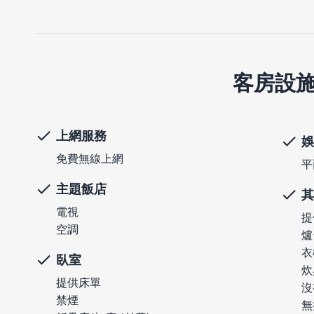
客房設
上網服務
娛
免費無線上網
平
主題飯店
其
電視
提
空調
爐
衣
臥室
炊
提供床單
沒
禁煙
無