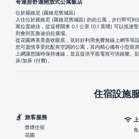
哥達那舒適開放式公寓飯店
位於羅維尼 (羅維尼舊城區)
入住位於羅維尼 (羅維尼舊城區) 的此公寓，步行即可
寓位置絕佳，從這裡開車 0.1 公里 (0.1 英哩) 可以抵達聖尤
則會到瓦魯迪伯拉廣場。
從花園將美景盡收眼底，並好好利用免費無線上網等等
您可盡情享受此配有空調的公寓，其內精心備有小型廚
上網讓您隨時保持連線，並且提供平面電視可供娛樂。
床/加床 (付費)。
住宿設施
旅客服務
上
禁煙住宿
免
花園