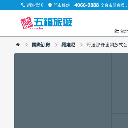
4066-9888
call
location_on
網路電話
門市據點
全台市話直撥，手
flight_takeoff
台
國際訂房
羅維尼
哥達那舒適開放式公