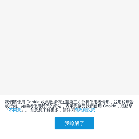
我們將使用 Cookie 收集數據傳送至第三方分析使用者情形，並用於廣告
或行銷。如繼續使用我們的網站，表示您接受我們使用 Cookie，或點擊
「
不同意
」。 如您想了解更多，請詳閱
隱私權政策
我瞭解了
請選擇其他入住日