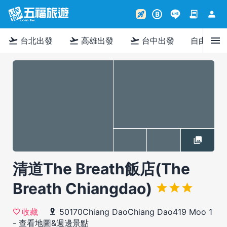
contract
person
rocket_launch
B
menu
flight_takeoff
flight_takeoff
flight_takeoff
台北出發
高雄出發
台中出發
自由行
清道The Breath飯店(The
Breath Chiangdao)
50170Chiang DaoChiang Dao419 Moo 1
收藏
-
查看地圖&週邊景點