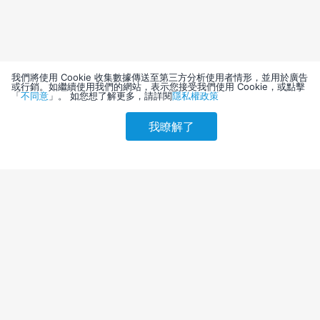
我們將使用 Cookie 收集數據傳送至第三方分析使用者情形，並用於廣告
或行銷。如繼續使用我們的網站，表示您接受我們使用 Cookie，或點擊
「
不同意
」。 如您想了解更多，請詳閱
隱私權政策
我瞭解了
請選擇其他入住日