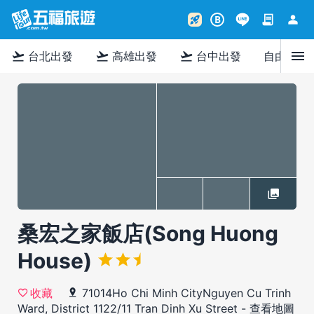
contract
person
rocket_launch
B
menu
flight_takeoff
flight_takeoff
flight_takeoff
台北出發
高雄出發
台中出發
自由行
桑宏之家飯店(Song Huong
House)
71014Ho Chi Minh CityNguyen Cu Trinh
收藏
Ward, District 1122/11 Tran Dinh Xu Street
-
查看地圖