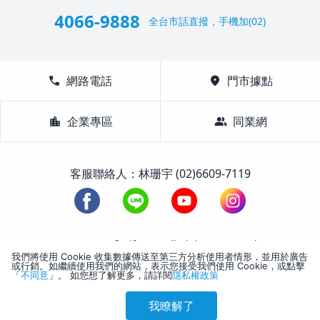
4066-9888
全台市話直撥，手機加(02)
call
網路電話
location_on
門市據點
location_city
企業專區
group
同業網
客服聯絡人：林珊宇 (02)6609-7119
1988-2026 © Lifetour All Rights Reserved.
我們將使用 Cookie 收集數據傳送至第三方分析使用者情形，並用於廣告
或行銷。如繼續使用我們的網站，表示您接受我們使用 Cookie，或點擊
「
不同意
」。 如您想了解更多，請詳閱
隱私權政策
我瞭解了
參考售價(含稅)