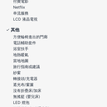
付費電影
Netflix
串流服務
LCD 液晶電視
其他
方便輪椅進出的門廊
電話輔助套件
浴室扶手
地熱暖氣
當地地圖
旅行指南或建議
紗窗
轉接頭/充電器
遮光布/窗簾
沒有折疊床/加床
無搖籃 (嬰兒床)
LED 燈泡