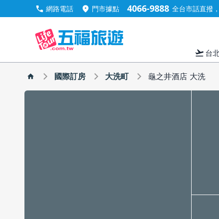
4066-9888
call
location_on
網路電話
門市據點
全台市話直撥，手
flight_takeoff
台
國際訂房
大洗町
龜之井酒店 大洗