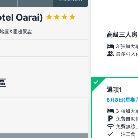
l Oarai)
地圖&週邊景點
高級三人房,
3 張加大
最多可入住
區
選項
8月8日(星期
3 張加大
免費自助
免費無線
一泊二食