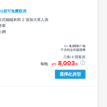
六)前可免費取消
日式榻榻米和 2 張加大單人床
停車
上網
8,003
/1 晚
不含稅金和服務費
只剩 4 間客房
8,003
每晚
元
選擇此房型