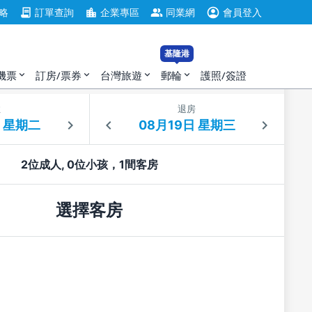
account_circle
contract
location_city
group
略
訂單查詢
企業專區
同業網
會員登入
基隆港
機票
訂房/票券
台灣旅遊
郵輪
護照/簽證
expand_more
expand_more
expand_more
expand_more
住
退房
2位成人, 0位小孩，1間客房
選擇客房