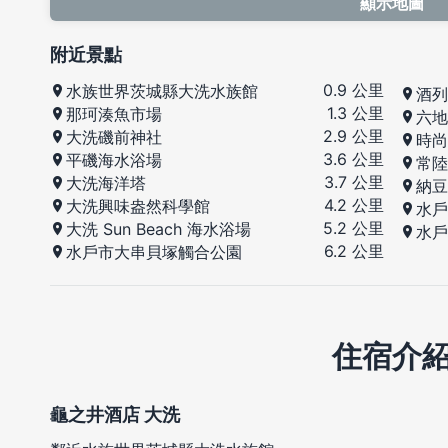
顯示地圖
附近景點
0.9 公里
水族世界茨城縣大洗水族館
酒列
1.3 公里
那珂湊魚市場
六地
2.9 公里
大洗磯前神社
時尚
3.6 公里
平磯海水浴場
常陸
3.7 公里
大洗海洋塔
納豆
4.2 公里
大洗興味盎然科學館
水戶
5.2 公里
大洗 Sun Beach 海水浴場
水戶
6.2 公里
水戶市大串貝塚觸合公園
住宿介
龜之井酒店 大洗