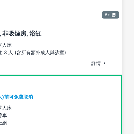
5+
 非吸煙房, 浴缸
單人床
 3 人 (含所有額外成人與孩童)
詳情
六)前可免費取消
單人床
停車
上網