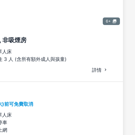
6+
, 非吸煙房
單人床
 3 人 (含所有額外成人與孩童)
詳情
六)前可免費取消
單人床
停車
上網