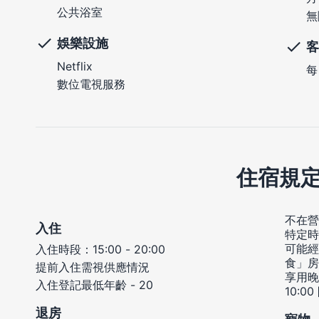
公共浴室
無
娛樂設施
客
Netflix
每
數位電視服務
住宿規
不在營
入住
特定時
可能經
入住時段：15:00 - 20:00
食」房
提前入住需視供應情況
享用晚
入住登記最低年齡 - 20
10:0
退房