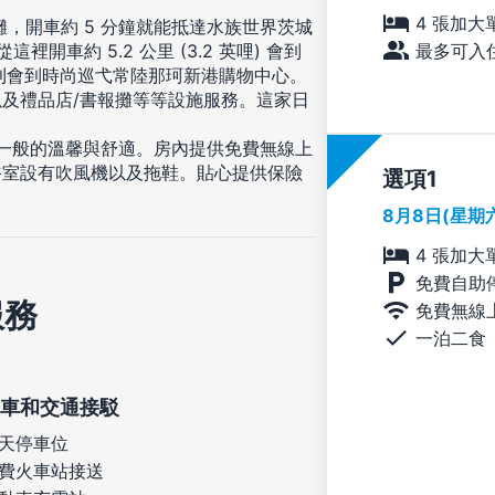
4 張加大
，開車約 5 分鐘就能抵達水族世界茨城
最多可入住
車約 5.2 公里 (3.2 英哩) 會到
4 英哩) 則會到時尚巡弋常陸那珂新港購物中心。
及禮品店/書報攤等等設施服務。這家日
家一般的溫馨與舒適。房內提供免費無線上
浴室設有吹風機以及拖鞋。貼心提供保險
選項
8月8日(星期
4 張加大
免費自助
服務
免費無線
一泊二食
車和交通接駁
天停車位
費火車站接送