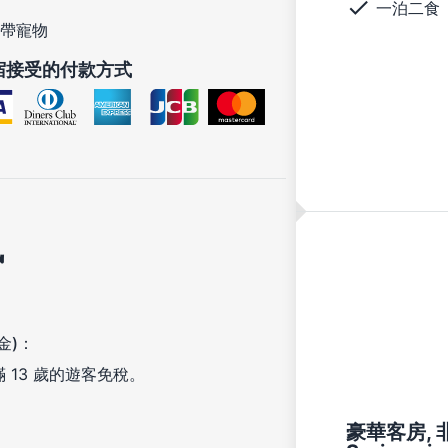
一泊二食
帶寵物
宿接受的付款方式
訊
金)：
滿 13 歲的遊客免稅。
豪華客房, 非