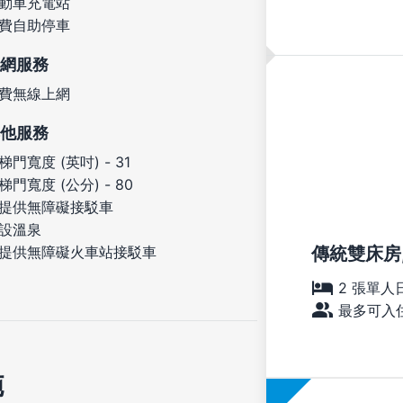
動車充電站
費自助停車
網服務
費無線上網
他服務
梯門寬度 (英吋) - 31
梯門寬度 (公分) - 80
提供無障礙接駁車
設溫泉
傳統雙床房, 非
提供無障礙火車站接駁車
2 張單人
最多可入住
施