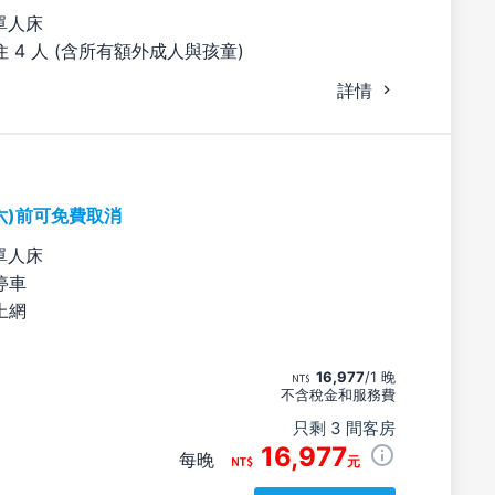
單人床
 4 人 (含所有額外成人與孩童)
詳情
六)前可免費取消
單人床
停車
上網
16,977
/1 晚
不含稅金和服務費
只剩 3 間客房
16,977
每晚
元