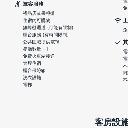
電
旅客服務
免
禮品店或書報攤
上
住宿內可購物
無障礙通道 (可能有限制)
免
櫃台服務 (有時間限制)
公共區域提供電視
其
餐廳數量 - 1
電
免費火車站接送
電
禁煙住宿
不
櫃台保險箱
附
洗衣設施
不
電梯
客房設