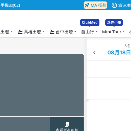
rocket_launch
機加(02)
MA 招募
旅遊攻
B
ClubMed
迷你小團
flight_takeoff
flight_takeoff
北出發
高雄出發
台中出發
自由行
Mini Tour
expand_more
expand_more
expand_more
expand_more
expand_more
入
查看所有相片