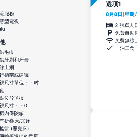
選項
流服務
8月8日(星期
慧型電視
2 張單人
lu
免費自助
免費無線
他
一泊二食
供毛巾
供牙刷和牙膏
線上網
行指南或建議
視尺寸單位： - 吋
鞋
點位於頂樓
視尺寸： - 0
房內保險箱
有折疊床/加床
搖籃 (嬰兒床)
便輪椅進出的門廊