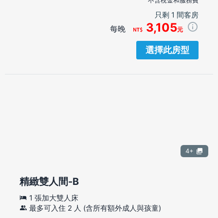
只剩 1 間客房
3,105
每晚
元
選擇此房型
4+
精緻雙人間-B
1 張加大雙人床
最多可入住 2 人 (含所有額外成人與孩童)