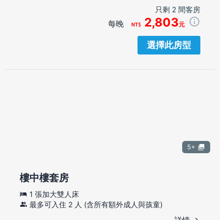
只剩 2 間客房
2,803
每晚
元
選擇此房型
5+
樓中樓套房
1 張加大雙人床
最多可入住 2 人 (含所有額外成人與孩童)
詳情