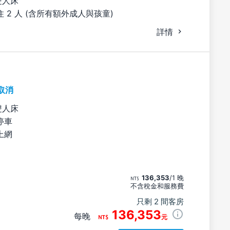
雙人床
 2 人 (含所有額外成人與孩童)
詳情
取消
雙人床
停車
上網
136,353
/1 晚
不含稅金和服務費
只剩 2 間客房
136,353
每晚
元