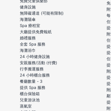
免費兒童俱樂部
免
健身設施
附
無障礙通道 (可能有限制)
每
海灘陽傘
住
Spa 療程室
提
大廳提供免費報紙
附
婚禮服務
住
全套 Spa 服務
提
海灘浴巾
提
24 小時健身設施
住
安親服務/活動 (付費)
提
行李搬運服務
附
24 小時櫃台服務
提
餐廳數量 - 3
提
提供 Spa 服務
附
櫃台保險箱
鄰
兒童游泳池
提
蒸氣室
附