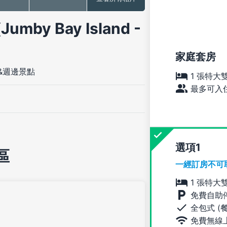
y Bay Island -
家庭套房
&週邊景點
1 張特大
最多可入住
選項
區
一經訂房不可
1 張特大
免費自助
全包式 (
免費無線