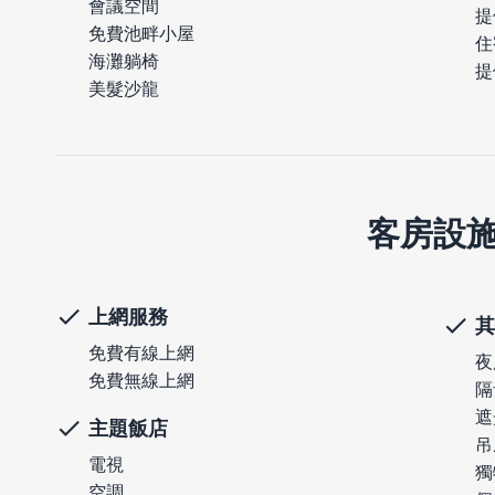
會議空間
提
免費池畔小屋
住
海灘躺椅
提
美髮沙龍
客房設
上網服務
其
免費有線上網
夜
免費無線上網
隔
遮
主題飯店
吊
電視
獨
空調