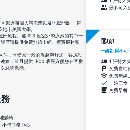
1 張特大
最多可入住
而且鄰近荷蘭人灣海灘以及地獄門島。 這
和安地卡美國大學。
臉部療程。選擇 3 座室外游泳池的其中一
選項
家飯店還提供免費無線上網、禮賓服務和
一經訂房不可
您入住，享受家一般的溫馨與舒適。客房設
1 張特大
線，並且提供 iPod 底座方便您在客房
品以及吹風機。
免費自助
免費無線
一泊三食
免費早餐
服務
池躺椅
4 小時商務中心