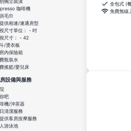
別獨立裝潢
全包式 (
spresso 咖啡機
免費無線
供毛巾
提供相連/連通房型
視尺寸單位： - 吋
視尺寸： - 42
斗/燙衣板
房內保險箱
費瓶裝水
費搖籃/嬰兒床
房設備與服務
院
你吧
啡機/沖茶器
日清潔服務
提供客房按摩服務
人游泳池