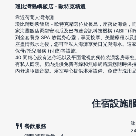
瓊比灣島嶼飯店 - 歐特克精選
靠近荷蘭人灣海灘
瓊比灣島嶼飯店 - 歐特克精選位於長島，座落於海邊，
家海灘飯店緊鄰安地瓜及巴布達資訊科技機構 (ABIIT)
到全套養身 SPA 放鬆身心靈，享受按摩、美體療程以及
座盡情戲水之後，您可至私人海灘享受日光與海水。這
保母/托兒服務 (付費)等設施。
40 間精心設有迷你吧以及平面電視的獨特裝潢客房等
有私人庭院。房內提供免費有線和無線網路讓您隨時保持連
內舒適聆聽音樂。浴室精心提供淋浴設備、免費盥洗用
住宿設施
泳
餐飲服務
2