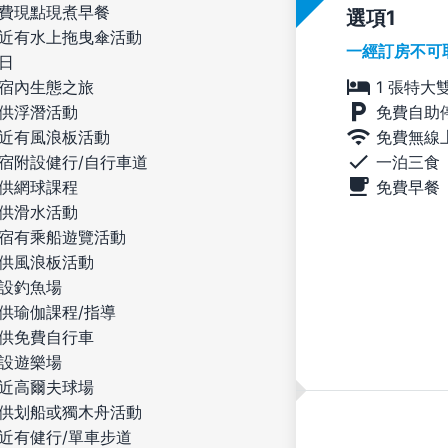
費現點現煮早餐
選項
近有水上拖曳傘活動
一經訂房不可
日
1 張特大
宿內生態之旅
免費自助
供浮潛活動
免費無線
近有風浪板活動
一泊三食
宿附設健行/自行車道
免費早餐
供網球課程
供滑水活動
宿有乘船遊覽活動
供風浪板活動
設釣魚場
供瑜伽課程/指導
供免費自行車
設遊樂場
近高爾夫球場
供划船或獨木舟活動
近有健行/單車步道