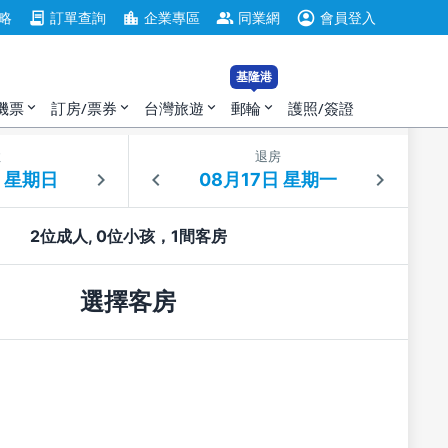
account_circle
contract
location_city
group
略
訂單查詢
企業專區
同業網
會員登入
基隆港
機票
訂房/票券
台灣旅遊
郵輪
護照/簽證
expand_more
expand_more
expand_more
expand_more
住
退房
2位成人, 0位小孩，1間客房
選擇客房