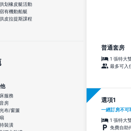
供划橡皮艇活動
宿有機動船艇
供皮拉提斯課程
普通套房
1 張特大
施
最多可入住
他
床服務
選項
音房
一經訂房不可
光布/窗簾
扇
1 張特大
特裝潢
免費自助