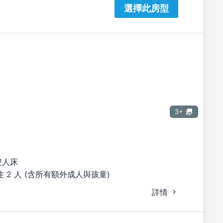
選擇此房型
3+
雙人床
 2 人 (含所有額外成人與孩童)
詳情