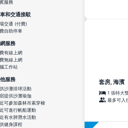
賓服務
車和交通接駁
場交通 (付費)
費自助停車
網服務
費有線上網
費無線上網
腦工作站
他服務
套房, 海濱
供沙灘排球活動
1 張特大
宿提供沙灘瑜伽
最多可入住
近可參加森林吊索穿梭
近可進行帆船運動
近有水肺潛水活動
供健身課程