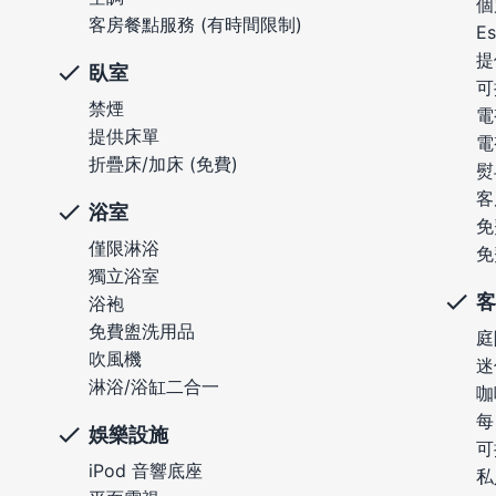
個
客房餐點服務 (有時間限制)
E
提
臥室
可
禁煙
電
提供床單
電
折疊床/加床 (免費)
熨
客
浴室
免
僅限淋浴
免
獨立浴室
客
浴袍
免費盥洗用品
庭
吹風機
迷
淋浴/浴缸二合一
咖
每
娛樂設施
可
iPod 音響底座
私