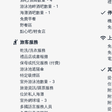
酒吧/酒廊數量 - 4
禮
游泳池畔酒吧數量 - 1
停
海灘酒吧數量 - 1
免費早餐
機
野餐區
免
點心吧/輕食店
上
旅客服務
免
乾洗/洗衣服務
免
禮品店或書報攤
電
保母或托兒服務 (付費)
游泳池遮陽傘
其
特定吸煙區
提
室外游泳池數量 - 3
住
旅遊資訊/購票服務
附
位於私人海灘
附
室外網球場 - 3
附
多國語言服務人員
提