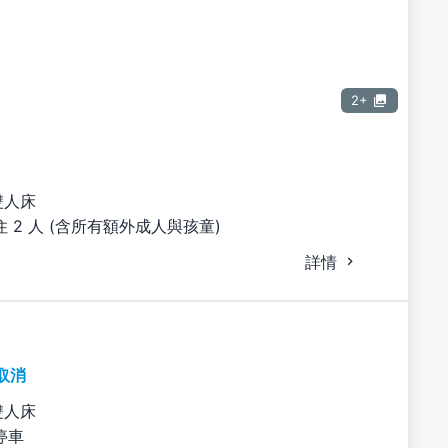
2+
雙人床
 2 人 (含所有額外成人與孩童)
詳情
取消
雙人床
停車