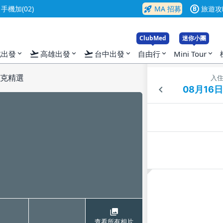
rocket_launch
機加(02)
MA 招募
旅遊攻
B
ClubMed
迷你小團
flight_takeoff
flight_takeoff
北出發
高雄出發
台中出發
自由行
Mini Tour
expand_more
expand_more
expand_more
expand_more
expand_more
特克精選
入
查看所有相片