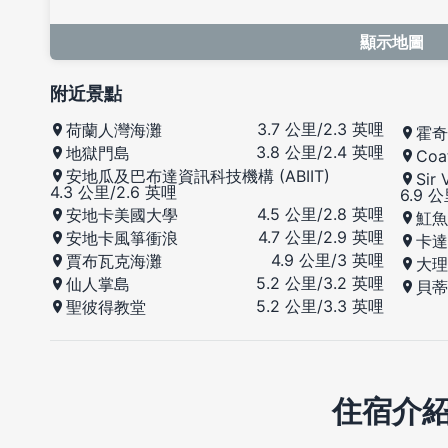
顯示地圖
附近景點
3.7 公里/2.3 英哩
荷蘭人灣海灘
霍奇
3.8 公里/2.4 英哩
地獄門島
Coa
安地瓜及巴布達資訊科技機構 (ABIIT)
Sir
4.3 公里/2.6 英哩
6.9 
4.5 公里/2.8 英哩
安地卡美國大學
魟魚
4.7 公里/2.9 英哩
安地卡風箏衝浪
卡達
4.9 公里/3 英哩
賈布瓦克海灘
大理
5.2 公里/3.2 英哩
仙人掌島
貝蒂
5.2 公里/3.3 英哩
聖彼得教堂
住宿介