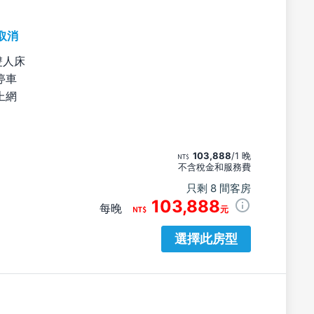
取消
雙人床
停車
上網
103,888
/1 晚
不含稅金和服務費
只剩 8 間客房
103,888
每晚
元
選擇此房型