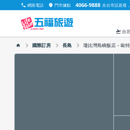
4066-9888
call
location_on
網路電話
門市據點
全台市話直撥，手
flight_takeoff
台
國際訂房
長島
瓊比灣島嶼飯店 - 歐