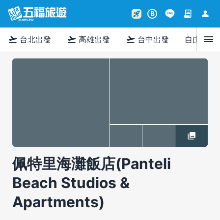
contract
person
rocket_launch
B
menu
flight_takeoff
flight_takeoff
flight_takeoff
台北出發
高雄出發
台中出發
自由行
佩特里海灘飯店(Panteli
Beach Studios &
Apartments)