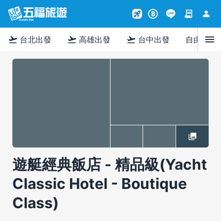
contract
person
rocket_launch
B
menu
flight_takeoff
flight_takeoff
flight_takeoff
台北出發
高雄出發
台中出發
自由行
遊艇經典飯店 - 精品級(Yacht
Classic Hotel - Boutique
Class)