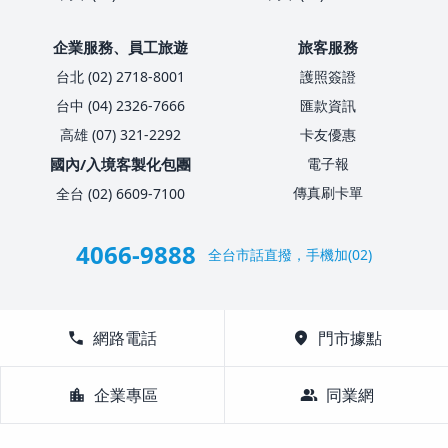
企業服務、員工旅遊
旅客服務
台北 (02) 2718-8001
護照簽證
台中 (04) 2326-7666
匯款資訊
高雄 (07) 321-2292
卡友優惠
國內/入境客製化包團
電子報
傳真刷卡單
全台 (02) 6609-7100
4066-9888
全台市話直撥，手機加(02)
call
網路電話
location_on
門市據點
location_city
企業專區
group
同業網