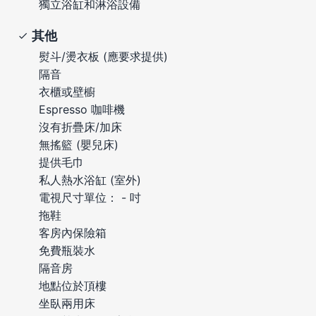
獨立浴缸和淋浴設備
其他
熨斗/燙衣板 (應要求提供)
隔音
衣櫃或壁櫥
Espresso 咖啡機
沒有折疊床/加床
無搖籃 (嬰兒床)
提供毛巾
私人熱水浴缸 (室外)
電視尺寸單位： - 吋
拖鞋
客房內保險箱
免費瓶裝水
隔音房
地點位於頂樓
坐臥兩用床