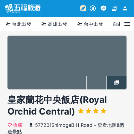
contract
person
rocket_launch
B
menu
flight_takeoff
flight_takeoff
flight_takeoff
台北出發
高雄出發
台中出發
自由行
皇家蘭花中央飯店(Royal
Orchid Central)
577201ShimogaB H Road
-
查看地圖&週
收藏
邊景點