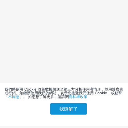
我們將使用 Cookie 收集數據傳送至第三方分析使用者情形，並用於廣告
或行銷。如繼續使用我們的網站，表示您接受我們使用 Cookie，或點擊
「
不同意
」。 如您想了解更多，請詳閱
隱私權政策
我瞭解了
請選擇其他入住日