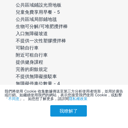
公共區域鋪設光滑地板
兒童免費享用早餐 - 5
公共區域局部鋪地毯
生物可分解/可堆肥攪拌棒
入口無障礙坡道
不提供一次性塑膠攪拌棒
可騎自行車
附近可租自行車
提供健身課程
完善的廚餘規定
不提供無障礙接駁車
無障礙停車位數量 - 4
附近可登山
我們將使用 Cookie 收集數據傳送至第三方分析使用者情形，並用於廣告
或行銷。如繼續使用我們的網站，表示您接受我們使用 Cookie，或點擊
無障礙通道
「
不同意
」。 如您想了解更多，請詳閱
隱私權政策
可應要求更換床單
我瞭解了
入口通道光線充足
參考售價(含稅)
會員訂購
訪客訂購
刷卡優惠
可應要求更換毛巾
6,202
入口通道無台階