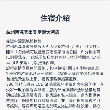
住宿介紹
杭州西溪喜來登度假大酒店
靠近中國濕地博物館
杭州西溪喜來登度假大酒店位於杭州 (西湖)，住這裡，
開車 1 分鐘就可以抵達西溪國家濕地公園，6 分鐘則可
以到靈隱寺。 此親子飯店地點良好，從這裡開車 7.7 公
里 (4.8 英哩) 可以抵達西湖。
記得盡情享用休閒設施，其中包括1 間 24 小時健身房、
1 座室內游泳池以及三溫暖。這家飯店提供的其他設施還
包括免費無線上網、禮賓服務和婚宴服務。
380 間精心設有 LCD 液晶電視的冷氣客房等您入住，享
受家一般的溫馨與舒適。您的舒適加層床墊床墊搭配有
羽絨被以及高級寢具。客房設有私人陽台。房內提供免
費無線上網讓您隨時保持連線，並且提供衛星電視節目
等娛樂。客房專用浴室搭配獨立浴缸和淋浴設備，精心