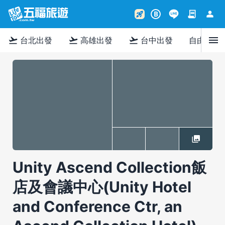
contract
person
rocket_launch
B
menu
flight_takeoff
flight_takeoff
flight_takeoff
台北出發
高雄出發
台中出發
自由行
Unity Ascend Collection飯
店及會議中心(Unity Hotel
and Conference Ctr, an