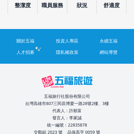
整潔度
職員服務
狀況
舒適度
關於五福
投資人專區
永續五福
人才招募
隱私權政策
網站導覽
五福旅行社股份有限公司
台灣高雄市807三民區博愛一路28號2樓、3樓
代表人：許順富
發言人：李家誠
統一編號：22835878
交觀綜 2023 號
品保高字 0059 號