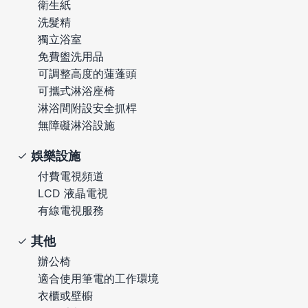
衛生紙
洗髮精
獨立浴室
免費盥洗用品
可調整高度的蓮蓬頭
可攜式淋浴座椅
淋浴間附設安全抓桿
無障礙淋浴設施
娛樂設施
付費電視頻道
LCD 液晶電視
有線電視服務
其他
辦公椅
適合使用筆電的工作環境
衣櫃或壁櫥