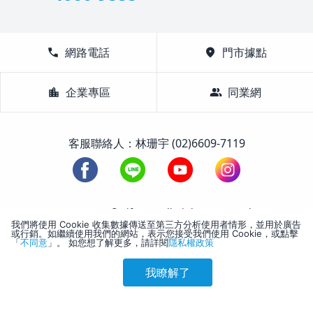
call
網路電話
location_on
門市據點
location_city
企業專區
group
同業網
客服聯絡人：林珊宇 (02)6609-7119
1988-2026 © Lifetour All Rights Reserved.
我們將使用 Cookie 收集數據傳送至第三方分析使用者情形，並用於廣告
或行銷。如繼續使用我們的網站，表示您接受我們使用 Cookie，或點擊
「
不同意
」。 如您想了解更多，請詳閱
隱私權政策
我瞭解了
參考售價(含稅)
會員訂購
訪客訂購
刷卡優惠
5,661