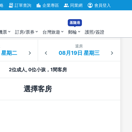
account_circle
contract
location_city
group
略
訂單查詢
企業專區
同業網
會員登入
基隆港
機票
訂房/票券
台灣旅遊
郵輪
護照/簽證
expand_more
expand_more
expand_more
expand_more
住
退房
2位成人, 0位小孩，1間客房
選擇客房