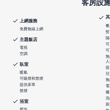
客房設
其
上網服務
餐
免費無線上網
熨
隔
主題飯店
可
電視
可
空調
無
人
臥室
提
暖氣
兒
可吸煙和禁煙
無
提供床單
電
禁煙
爐
洗
浴室
廚
肥皂