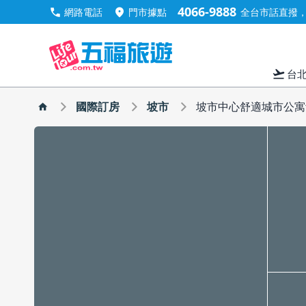
4066-9888
call
location_on
網路電話
門市據點
全台市話直撥，手
flight_takeoff
台
國際訂房
坡市
坡市中心舒適城市公寓