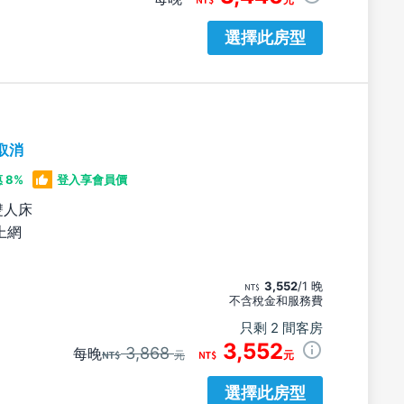
選擇此房型
取消
 8%
登入享會員價
雙人床
上網
3,552
/1 晚
不含稅金和服務費
只剩 2 間客房
3,552
3,868
每晚
元
元
選擇此房型