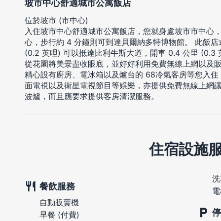
坡市中心舒適城市公寓飯店
位於坡市 (市中心)
入住坡市中心舒適城市公寓飯店，您就身處坡市市中心
心，步行約 4 分鐘則可到達貝爾納多特博物館。 此飯店式
(0.2 英哩) 可以抵達比利牛斯大道，開車 0.4 公里 (0.
從花園將美景盡收眼底，並好好利用免費無線上網以及
精心設有廚房、電冰箱以及爐台的 68冷氣客房等您入
面電視以及衛星電視節目等娛樂，亦提供免費無線上網
波爐，而且應要求提供客房清潔服務。
住宿設施
洗
餐飲服務
電
自動販賣機
停
早餐 (付費)