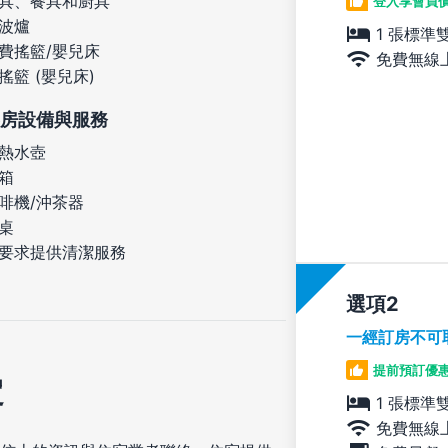
具、餐具和廚具
登入享會員
波爐
1 張標準
費搖籃/嬰兒床
免費無線
搖籃 (嬰兒床)
房設備與服務
熱水壺
箱
啡機/沖茶器
桌
要求提供清潔服務
選項
一經訂房不可
提前預訂優惠
定
1 張標準
免費無線