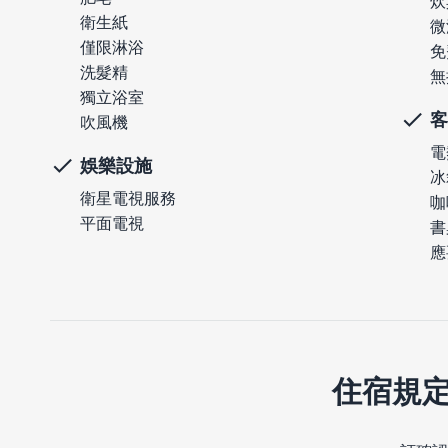
炊
衛生紙
微
僅限淋浴
免
洗髮精
無
獨立浴室
客
吹風機
電
娛樂設施
冰
衛星電視服務
咖
平面電視
書
應
住宿規