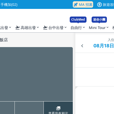
rocket_launch
機加(02)
MA 招募
旅遊攻
B
ClubMed
迷你小團
flight_takeoff
flight_takeoff
北出發
高雄出發
台中出發
自由行
Mini Tour
expand_more
expand_more
expand_more
expand_more
expand_more
飯店
入
查看所有相片