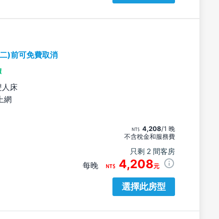
期二)前可免費取消
價
雙人床
上網
4,208
/1 晚
不含稅金和服務費
只剩 2 間客房
4,208
每晚
元
選擇此房型