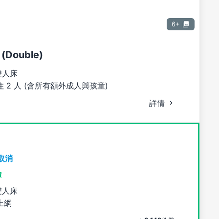
6+
Double)
雙人床
 2 人 (含所有額外成人與孩童)
詳情
取消
價
雙人床
上網