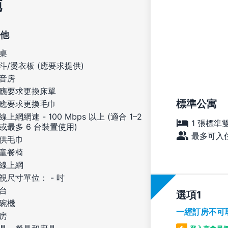
施
他
桌
斗/燙衣板 (應要求提供)
音房
應要求更換床單
標準公寓
應要求更換毛巾
線上網網速 - 100 Mbps 以上 (適合 1–2
1 張標準
或最多 6 台裝置使用)
最多可入住
供毛巾
童餐椅
線上網
視尺寸單位： - 吋
台
選項
碗機
一經訂房不可
房