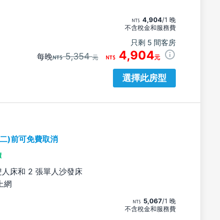
4,904
/1 晚
不含稅金和服務費
只剩 5 間客房
4,904
5,354
每晚
元
元
選擇此房型
期二)前可免費取消
價
雙人床和 2 張單人沙發床
上網
5,067
/1 晚
不含稅金和服務費