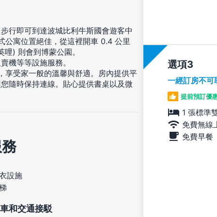
，步行即可到達波城比利牛斯國會遊客中
公寓位置絕佳，從這裡開車 0.4 公里
3 英哩) 則會到博蒙公園。
販賣機等等設施服務。
選項
住，享受家一般的溫馨與舒適。房內提供平
一經訂房不可
讓您隨時保持連線。貼心提供書桌以及微
提前預訂優惠
1 張標準
免費無線
免費早餐
服務
衣設施
梯
車和交通接駁