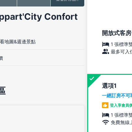
'City Confort
開放式客房 (
看地圖&週邊景點
1 張標準
最多可入住
價
選項
區
一經訂房不可
登入享會員
1 張標準
免費無線