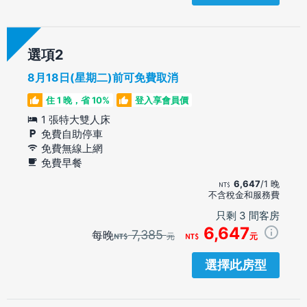
選項
8月18日(星期二)前可免費取消
住 1 晚，省 10%
登入享會員價
1 張特大雙人床
免費自助停車
免費無線上網
免費早餐
6,647
/1 晚
不含稅金和服務費
只剩 3 間客房
6,647
7,385
每晚
元
元
選擇此房型