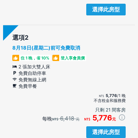
選擇此房型
選項
8月18日(星期二)前可免費取消
住 1 晚，省 10%
登入享會員價
2 張加大雙人床
免費自助停車
免費無線上網
免費早餐
5,776
/1 晚
不含稅金和服務費
只剩 21 間客房
5,776
6,418
每晚
元
元
選擇此房型