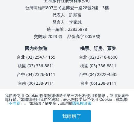
五福旅行社股份有限公司
台灣高雄市807三民區博愛一路28號2樓、3樓
代表人：許順富
發言人：李家誠
統一編號：22835878
交觀綜 2023 號
品保高字 0059 號
國內外旅遊
機票、訂房、票券
台北 (02) 2547-1155
台北 (02) 2718-8500
桃園 (03) 336-8811
桃園 (03) 336-8811
台中 (04) 2326-6111
台中 (04) 2322-4535
台南 (06) 238-9111
台南 (06) 238-9111
高雄 (07) 323-1166
高雄 (07) 323-1166
我們將使用 Cookie 收集數據傳送至第三方分析使用者情形，並用於廣告
或行銷。如繼續使用我們的網站，表示您接受我們使用 Cookie，或點擊
「
不同意
」。 如您想了解更多，請詳閱
隱私權政策
企業服務、員工旅遊
旅客服務
我瞭解了
台北 (02) 2718-8001
護照簽證
參考售價(含稅)
會員訂購
訪客訂購
刷卡優惠
5,582
台中 (04) 2326-7666
匯款資訊
高雄 (07) 321-2292
卡友優惠