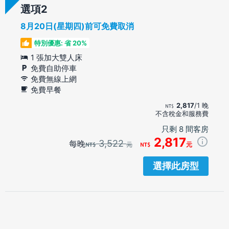
選項
8月20日(星期四)前可免費取消
特別優惠: 省 20%
1 張加大雙人床
免費自助停車
免費無線上網
免費早餐
2,817
/1 晚
不含稅金和服務費
只剩 8 間客房
2,817
3,522
每晚
元
元
選擇此房型