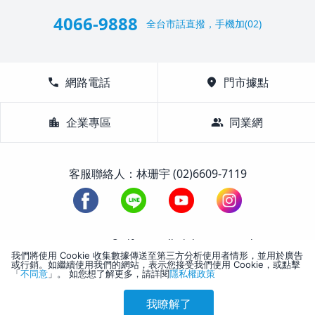
4066-9888
全台市話直撥，手機加(02)
call
網路電話
location_on
門市據點
location_city
企業專區
group
同業網
客服聯絡人：林珊宇 (02)6609-7119
1988-2026 © Lifetour All Rights Reserved.
我們將使用 Cookie 收集數據傳送至第三方分析使用者情形，並用於廣告
或行銷。如繼續使用我們的網站，表示您接受我們使用 Cookie，或點擊
「
不同意
」。 如您想了解更多，請詳閱
隱私權政策
我瞭解了
參考售價(含稅)