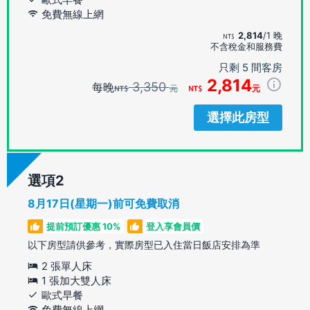
免費無線上網
2,814
/1 晚
不含稅金和服務費
只剩 5 間客房
2,814
3,350
每晚
元
元
選擇此房型
選項
8月17日(星期一)前可免費取消
提前預訂優惠 10%
登入享會員價
以下房型請供參考，實際房型已入住當日飯店安排為準
2 張單人床
1 張加大雙人床
歐式早餐
免費無線上網