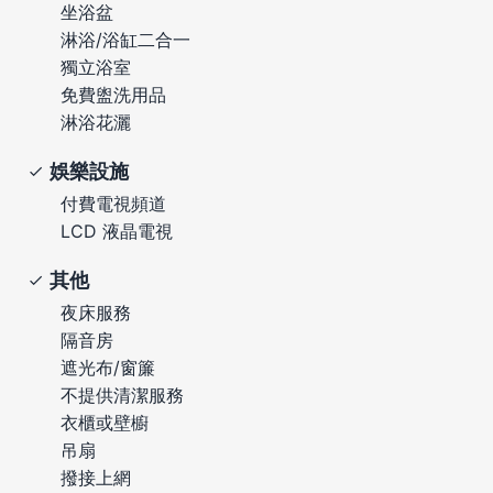
坐浴盆
淋浴/浴缸二合一
獨立浴室
免費盥洗用品
淋浴花灑
娛樂設施
付費電視頻道
LCD 液晶電視
其他
夜床服務
隔音房
遮光布/窗簾
不提供清潔服務
衣櫃或壁櫥
吊扇
撥接上網