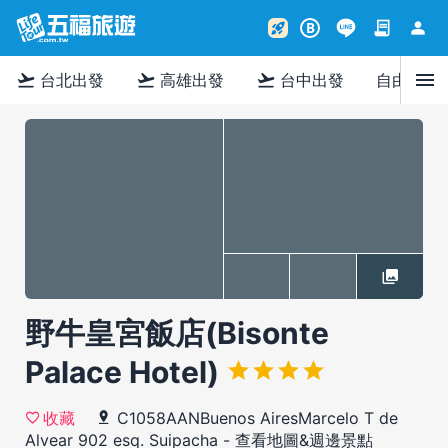
contract
person
rocket_launch
B
menu
flight_takeoff
flight_takeoff
flight_takeoff
台北出發
高雄出發
台中出發
自由行
野牛皇宮飯店(Bisonte
Palace Hotel)
C1058AANBuenos AiresMarcelo T de
收藏
Alvear 902 esq. Suipacha
-
查看地圖&週邊景點