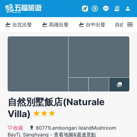
contract
person
rocket_launch
B
menu
flight_takeoff
flight_takeoff
flight_takeoff
台北出發
高雄出發
台中出發
自由行
自然別墅飯店(Naturale
Villa)
80771Lembongan IslandMushroom
收藏
BayTj. Sanghyang
-
查看地圖&週邊景點