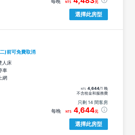
4,483
每晚
元
選擇此房型
期二)前可免費取消
雙人床
停車
上網
4,644
/1 晚
不含稅金和服務費
只剩 14 間客房
4,644
每晚
元
選擇此房型