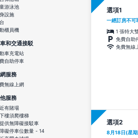
童游泳池
選項
身設施
一經訂房不可
台
動櫃員機
1 張特大
免費自助
車和交通接駁
免費無線
動車充電站
費自助停車
網服務
費無線上網
他服務
近有賭場
下樓須爬樓梯
選項
提供無障礙接駁車
障礙停車位數量 - 14
8月18日(星