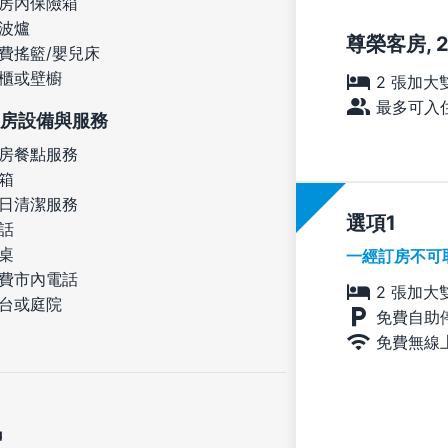
房內保險箱
波爐
尊榮客房, 
費搖籃/嬰兒床
櫃或壁櫥
2 張加大
最多可入住
房設備與服務
房餐點服務
箱
日清潔服務
選項
話
桌
一經訂房不可
費市內電話
2 張加大
台或庭院
免費自助
免費無線
定