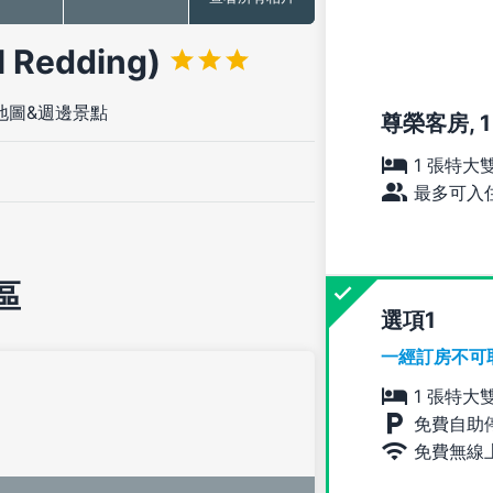
 Redding)
地圖&週邊景點
尊榮客房, 
1 張特大
最多可入住
區
選項
一經訂房不可
1 張特大
免費自助
免費無線