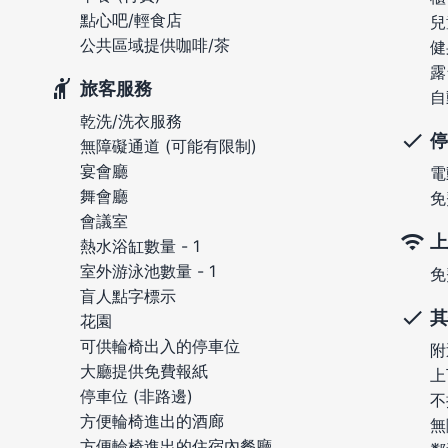
點心吧/輕食店
兒
公共區域提供咖啡/茶
健
露
旅客服務
自
乾洗/洗衣服務
停
無障礙通道 (可能有限制)
宴會廳
電
舞會廳
免
會議室
上
熱水浴缸數量 - 1
室外游泳池數量 - 1
免
盲人點字標示
其
花園
可供輪椅出入的停車位
附
大廳提供免費報紙
上
停車位 (非路邊)
不
方便輪椅進出的酒廊
無
方便輪椅進出的住宿內餐廳