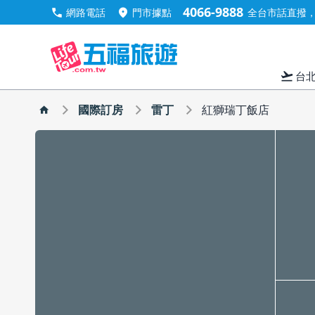
4066-9888
call
location_on
網路電話
門市據點
全台市話直撥，手
flight_takeoff
台
國際訂房
雷丁
紅獅瑞丁飯店