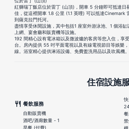
位於雷丁 (山頂)
紅獅瑞丁飯店位於雷丁 (山頂)，開車 5 分鐘即可抵達
佳，從這裡開車 1.8 公里 (1.1 英哩) 可以抵達Cinemark 雷
到薩克拉門托河。
盡情享受休閒設施，其中包括1 座室外游泳池、1 個浴
上網、宴會廳和販賣機等設施。
192 間精心設有電冰箱以及微波爐的客房等您入住，享
台。房內提供 55 吋平面電視以及有線電視節目等娛樂
線。浴室精心提供淋浴設備、免費盥洗用品以及吹風機
住宿設施
快
餐飲服務
2
自動販賣機
餐
酒吧/酒廊數量 - 1
禁
早餐 (付費)
櫃