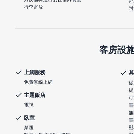
鄰
行李寄放
附
客房設
上網服務
其
免費無線上網
從
提
主題飯店
可
電視
電
無
臥室
電
熨
禁煙