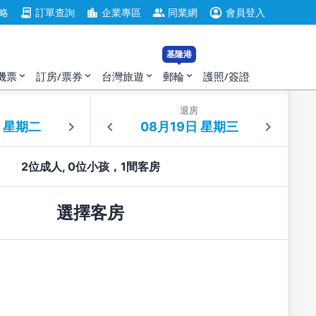
account_circle
contract
location_city
group
略
訂單查詢
企業專區
同業網
會員登入
基隆港
機票
訂房/票券
台灣旅遊
郵輪
護照/簽證
expand_more
expand_more
expand_more
expand_more
住
退房
2位成人, 0位小孩，1間客房
選擇客房