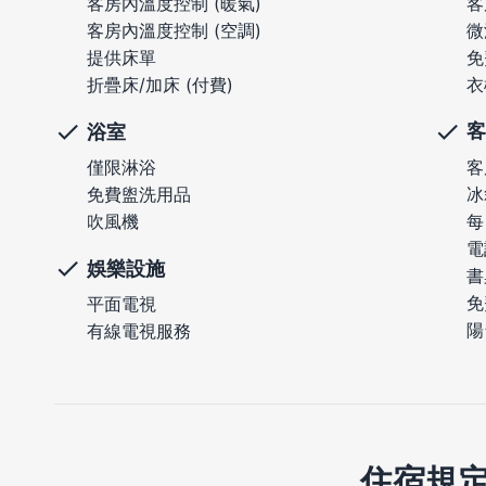
客
客房內溫度控制 (暖氣)
微
客房內溫度控制 (空調)
免
提供床單
衣
折疊床/加床 (付費)
客
浴室
客
僅限淋浴
冰
免費盥洗用品
每
吹風機
電
娛樂設施
書
免
平面電視
陽
有線電視服務
住宿規