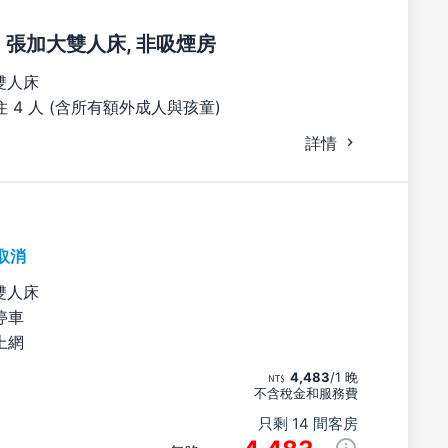
2 張加大雙人床, 非吸煙房
雙人床
 4 人 (含所有額外成人與孩童)
詳情
取消
雙人床
停車
上網
4,483
/1 晚
不含稅金和服務費
只剩 14 間客房