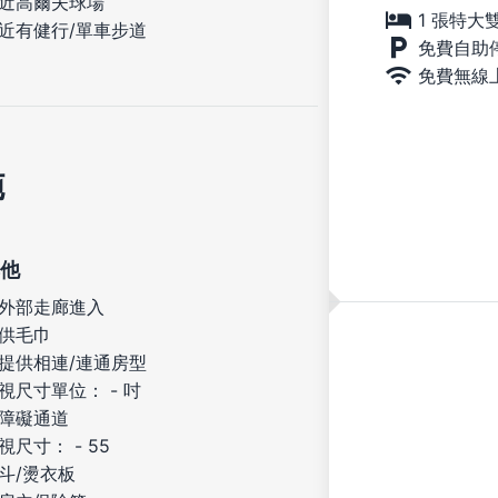
近高爾夫球場
1 張特大
近有健行/單車步道
免費自助
免費無線
施
他
外部走廊進入
供毛巾
提供相連/連通房型
視尺寸單位： - 吋
障礙通道
視尺寸： - 55
斗/燙衣板