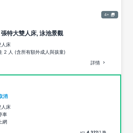
4+
1 張特大雙人床, 泳池景觀
雙人床
 2 人 (含所有額外成人與孩童)
詳情
取消
雙人床
停車
上網
4,322
/1 晚