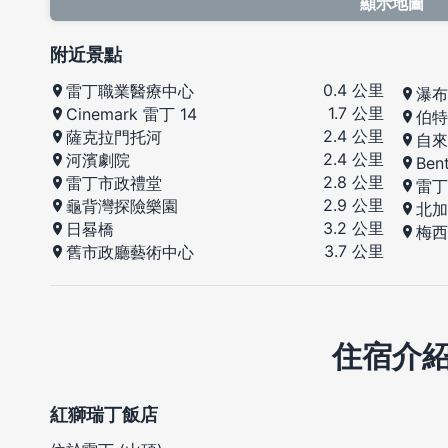
顯示地圖
附近景點
0.4 公里
雷丁職業醫療中心
瀑布
1.7 公里
Cinemark 雷丁 14
伯特
2.4 公里
薩克拉門托河
自來
2.4 公里
河濱劇院
Ben
2.8 公里
雷丁市政禮堂
雷丁
2.9 公里
龜背灣探險樂園
北加
3.2 公里
日晷橋
梅西
3.7 公里
舊市政廳藝術中心
住宿介
紅獅瑞丁飯店