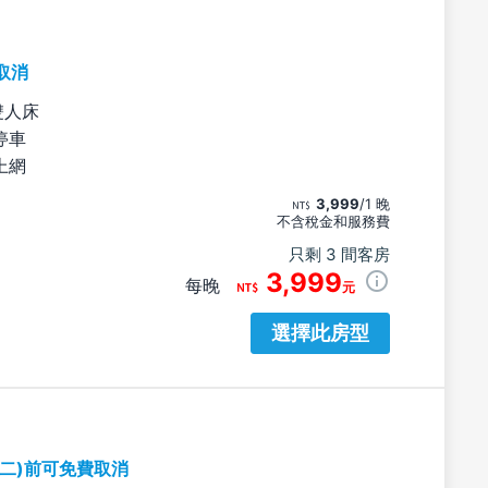
取消
雙人床
停車
上網
3,999
/1 晚
不含稅金和服務費
只剩 3 間客房
3,999
每晚
元
選擇此房型
期二)前可免費取消