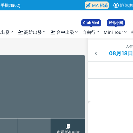
rocket_launch
機加(02)
MA 招募
旅遊攻
B
ClubMed
迷你小團
flight_takeoff
flight_takeoff
北出發
高雄出發
台中出發
自由行
Mini Tour
expand_more
expand_more
expand_more
expand_more
expand_more
入
查看所有相片