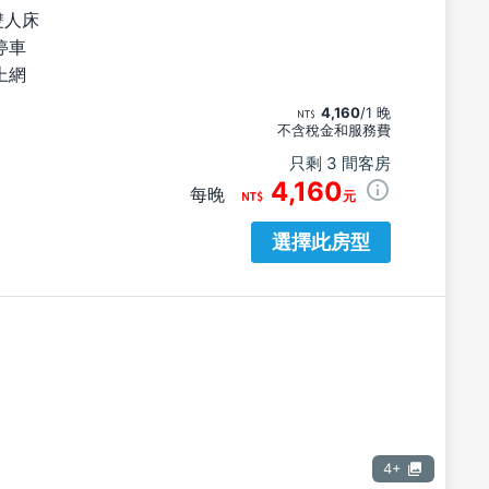
雙人床
停車
上網
4,160
/1 晚
不含稅金和服務費
只剩 3 間客房
4,160
每晚
元
選擇此房型
4+