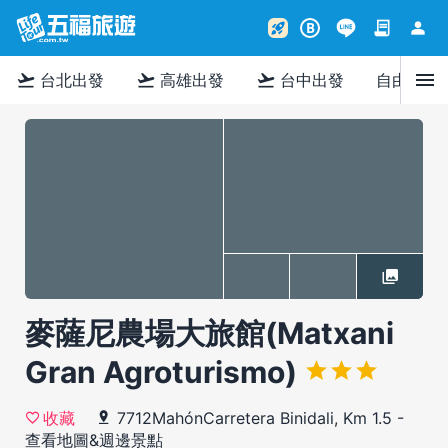
contract
person
rocket_launch
B
menu
flight_takeoff
flight_takeoff
flight_takeoff
台北出發
高雄出發
台中出發
自由行
麥薩尼農場大旅館(Matxani
Gran Agroturismo)
7712MahónCarretera Binidali, Km 1.5
-
收藏
查看地圖&週邊景點