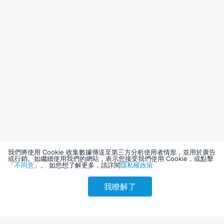
我們將使用 Cookie 收集數據傳送至第三方分析使用者情形，並用於廣告
或行銷。如繼續使用我們的網站，表示您接受我們使用 Cookie，或點擊
「
不同意
」。 如您想了解更多，請詳閱
隱私權政策
我瞭解了
請選擇其他入住日