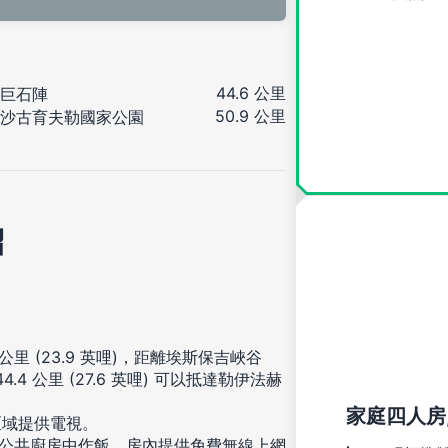
44.6 公里
巨石陣
50.9 公里
沙古育夫勒國家公園
紹
里 (23.9 英哩)，距離埃斯保吉峽谷
4.4 公里 (27.6 英哩) 可以抵達勒伊法赫
。
家庭四人房
區域提供電視。
/公共廚房中作飯。房內提供免費無線上網