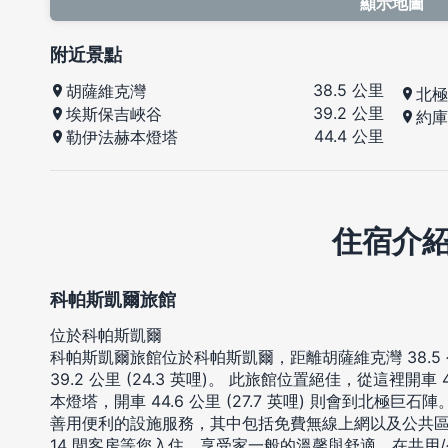
顯示地圖
附近景點
38.5 公里
胡薩維克灣
北極
39.2 公里
埃斯保吉峽谷
約庫
44.4 公里
勒伊法赫本燈塔
住宿介
科帕斯凱爾旅館
位於科帕斯凱爾
科帕斯凱爾旅館位於科帕斯凱爾，距離胡薩維克灣 38.5 公
39.2 公里 (24.3 英哩)。 此旅館位置絕佳，從這裡開車 4
本燈塔，開車 44.6 公里 (27.7 英哩) 則會到北極巨石陣
善用便利的設施服務，其中包括免費無線上網以及公共
14 間客房等您入住，享受家一般的溫馨與舒適。在共用