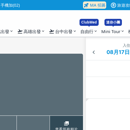
rocket_launch
機加(02)
MA 招募
旅遊攻
B
ClubMed
迷你小團
flight_takeoff
flight_takeoff
北出發
高雄出發
台中出發
自由行
Mini Tour
expand_more
expand_more
expand_more
expand_more
expand_more
入
查看所有相片