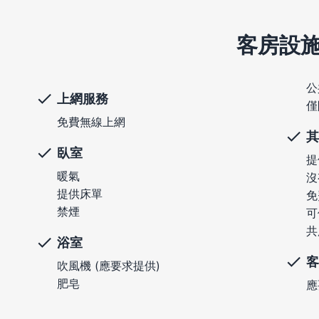
客房設
公
上網服務
僅
免費無線上網
其
臥室
提
暖氣
沒
提供床單
免
禁煙
可
共
浴室
客
吹風機 (應要求提供)
肥皂
應