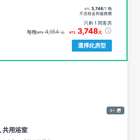
3,748
/1 晚
不含稅金和服務費
只剩 1 間客房
3,748
4,164
每晚
元
元
選擇此房型
4+
, 共用浴室