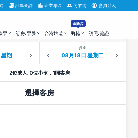
account_circle
contract
location_city
group
略
訂單查詢
企業專區
同業網
會員登入
基隆港
機票
訂房/票券
台灣旅遊
郵輪
護照/簽證
expand_more
expand_more
expand_more
expand_more
住
退房
2位成人, 0位小孩，1間客房
選擇客房