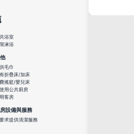
施
共浴室
限淋浴
他
供毛巾
有折疊床/加床
費搖籃/嬰兒床
使用公共廚房
用客房
房設備與服務
要求提供清潔服務