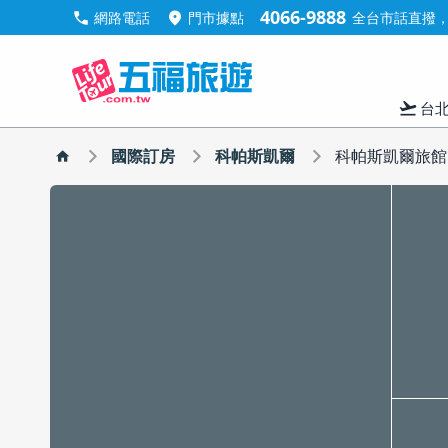
4066-9888
call
location_on
網路電話
門市據點
全台市話直撥，手
flight_takeoff
台
國際訂房
科帕斯凱爾
科帕斯凱爾旅館