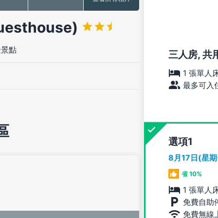
esthouse)
邊景點
三人房, 共
1 張單人
最多可入住
區
選項
8月17日(星
省 10%
1 張單人
免費自助
免費無線