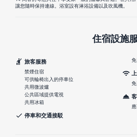
讓您隨時保持連線。浴室設有淋浴設備以及吹風機。
住宿設施
免
旅客服務
禁煙住宿
上
可供輪椅出入的停車位
免
共用微波爐
公共區域提供電視
客
共用冰箱
應
停車和交通接駁