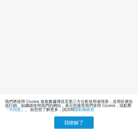
我們將使用 Cookie 收集數據傳送至第三方分析使用者情形，並用於廣告
或行銷。如繼續使用我們的網站，表示您接受我們使用 Cookie，或點擊
「
不同意
」。 如您想了解更多，請詳閱
隱私權政策
我瞭解了
請選擇其他入住日