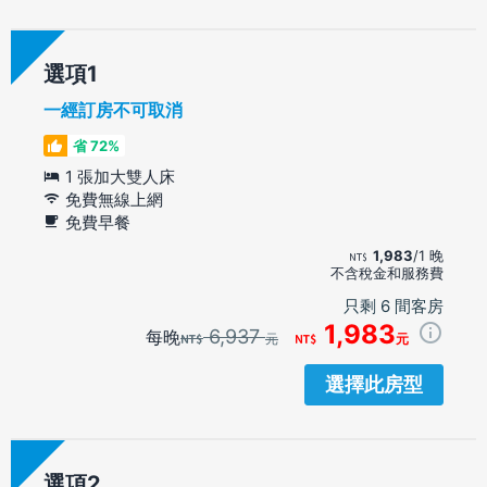
選項
一經訂房不可取消
省 72%
1 張加大雙人床
免費無線上網
免費早餐
1,983
/1 晚
不含稅金和服務費
只剩 6 間客房
1,983
6,937
每晚
元
元
選擇此房型
選項