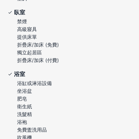
臥室
禁煙
高級寢具
提供床單
折疊床/加床 (免費)
獨立起居區
折疊床/加床 (付費)
浴室
浴缸或淋浴設備
坐浴盆
肥皂
衛生紙
洗髮精
浴袍
免費盥洗用品
吹風機