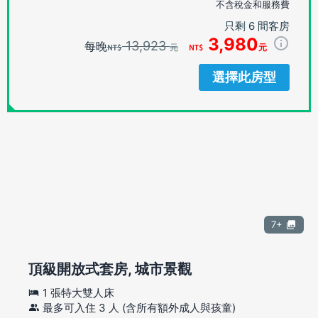
不含稅金和服務費
只剩 6 間客房
3,980
13,923
每晚
元
元
選擇此房型
7+
頂級開放式套房, 城市景觀
1 張特大雙人床
最多可入住 3 人 (含所有額外成人與孩童)