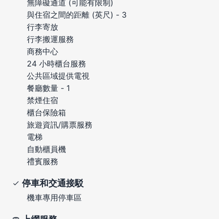
無障礙通道 (可能有限制)
與住宿之間的距離 (英尺) - 3
行李寄放
行李搬運服務
商務中心
24 小時櫃台服務
公共區域提供電視
餐廳數量 - 1
禁煙住宿
櫃台保險箱
旅遊資訊/購票服務
電梯
自動櫃員機
禮賓服務
停車和交通接駁
機車專用停車區