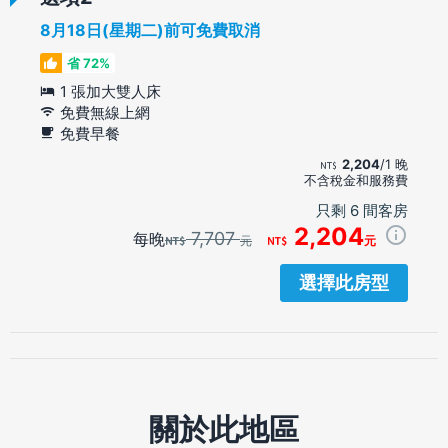
8月18日(星期二)前可免費取消
省 72%
1 張加大雙人床
免費無線上網
免費早餐
2,204
/1 晚
不含稅金和服務費
只剩 6 間客房
2,204
7,707
每晚
元
元
選擇此房型
關於此地區