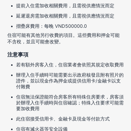
提前入住需加收相關費用，且需視供應情況而定
延遲退房需加收相關費用，且需視供應情況而定
摺疊床費用：每晚 VND500000.0
住宿可能有其他另行收費的項目。這些費用和押金可能
不含稅，並且可能會改變。
注意事項
若有額外房客入住，住宿業者會依照其規定收取費用
辦理入住手續時可能需要出示政府核發且附有照片的
證件，並以現金作為押金或提供信用卡/金融卡以支
付雜費
住宿無法保證能符合房客所有特殊住房要求，房客須
於辦理入住手續時與住宿確認；特殊入住要求可能需
要加收費用
此住宿接受信用卡、金融卡及現金等付款方式
住宿有滅火器等安全設備