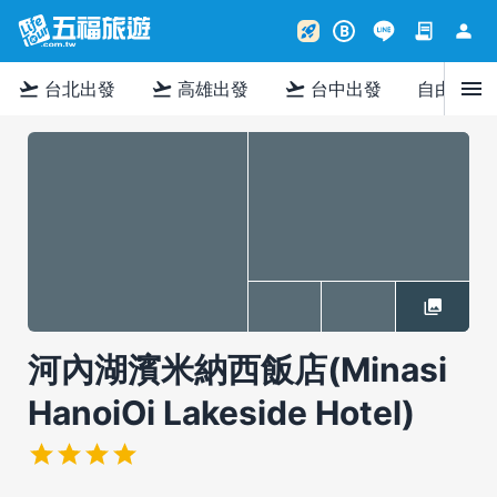
contract
person
rocket_launch
B
menu
flight_takeoff
flight_takeoff
flight_takeoff
台北出發
高雄出發
台中出發
自由行
河內湖濱米納西飯店(Minasi
HanoiOi Lakeside Hotel)