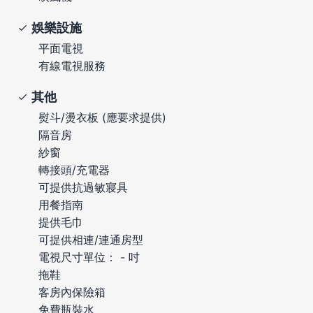
娛樂設施
平面電視
有線電視服務
其他
熨斗/燙衣板 (應要求提供)
隔音房
紗窗
轉接頭/充電器
可提供抗過敏寢具
用餐指南
提供毛巾
可提供相連/連通房型
電視尺寸單位： - 吋
拖鞋
客房內保險箱
免費瓶裝水