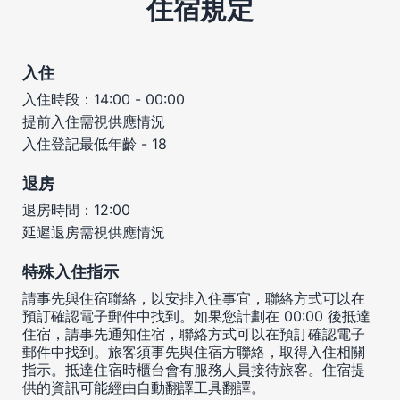
住宿規定
入住
入住時段：14:00 - 00:00
提前入住需視供應情況
入住登記最低年齡 - 18
退房
退房時間：12:00
延遲退房需視供應情況
特殊入住指示
請事先與住宿聯絡，以安排入住事宜，聯絡方式可以在
預訂確認電子郵件中找到。如果您計劃在 00:00 後抵達
住宿，請事先通知住宿，聯絡方式可以在預訂確認電子
郵件中找到。旅客須事先與住宿方聯絡，取得入住相關
指示。抵達住宿時櫃台會有服務人員接待旅客。住宿提
供的資訊可能經由自動翻譯工具翻譯。