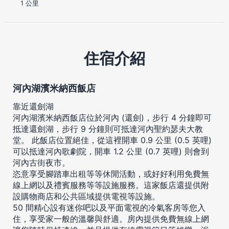
1 公里
住宿介紹
河內湖濱米納西飯店
靠近還劍湖
河內湖濱米納西飯店位於河內 (還劍)，步行 4 分鐘即可
抵達還劍湖，步行 9 分鐘則可抵達河內聖約瑟夫大教
堂。 此飯店位置絕佳，從這裡開車 0.9 公里 (0.5 英哩)
可以抵達河內歌劇院，開車 1.2 公里 (0.7 英哩) 則會到
河內古街夜市。
恣意享受腳踏車出租等等休閒活動，或好好利用免費無
線上網以及禮賓服務等等設施服務。這家飯店還提供附
設購物商店和公共區域提供電視等設施。
50 間精心設有迷你吧以及平面電視的冷氣客房等您入
住，享受家一般的溫馨與舒適。房內提供免費無線上網