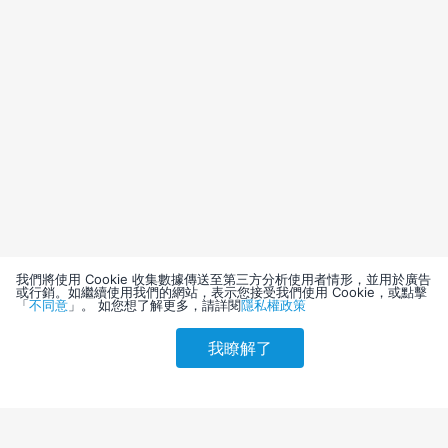
我們將使用 Cookie 收集數據傳送至第三方分析使用者情形，並用於廣告
或行銷。如繼續使用我們的網站，表示您接受我們使用 Cookie，或點擊
「
不同意
」。 如您想了解更多，請詳閱
隱私權政策
我瞭解了
請選擇其他入住日