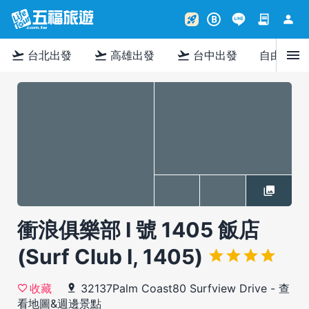
contract
person
rocket_launch
B
menu
flight_takeoff
flight_takeoff
flight_takeoff
台北出發
高雄出發
台中出發
自由行
衝浪俱樂部 I 號 1405 飯店
(Surf Club I, 1405)
32137Palm Coast80 Surfview Drive
-
查
收藏
看地圖&週邊景點