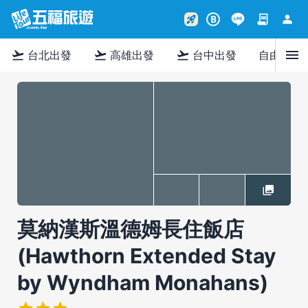
contract
person
rocket_launch
B
menu
flight_takeoff
flight_takeoff
flight_takeoff
台北出發
高雄出發
台中出發
自由行
莫納漢斯溫德姆長住飯店
(Hawthorn Extended Stay
by Wyndham Monahans)