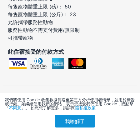
每隻寵物體重上限 (磅)： 50
每隻寵物體重上限 (公斤)： 23
允許攜帶服務性動物
服務性動物不需支付費用/無限制
可攜帶寵物
此住宿接受的付款方式
我們將使用 Cookie 收集數據傳送至第三方分析使用者情形，並用於廣告
或行銷。如繼續使用我們的網站，表示您接受我們使用 Cookie，或點擊
重要資訊
「
不同意
」。 如您想了解更多，請詳閱
隱私權政策
我瞭解了
參考售價(含稅)
可選設施服務
會員訂購
訪客訂購
刷卡優惠
3,600
寵物托管押金：每次入住 USD250.00