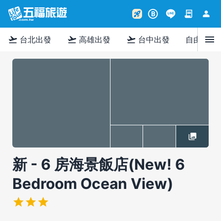
contract
person
rocket_launch
B
menu
flight_takeoff
flight_takeoff
flight_takeoff
台北出發
高雄出發
台中出發
自由行
新 - 6 房海景飯店(New! 6
Bedroom Ocean View)