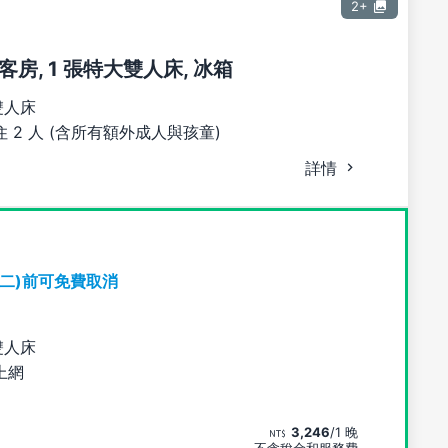
2+
房, 1 張特大雙人床, 冰箱
雙人床
 2 人 (含所有額外成人與孩童)
詳情
期二)前可免費取消
雙人床
上網
3,246
/1 晚