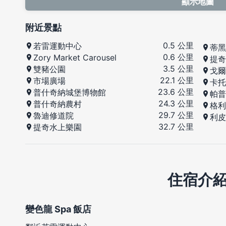
顯示地圖
附近景點
0.5 公里
若雷運動中心
蒂黑
0.6 公里
Zory Market Carousel
提奇
3.5 公里
雙豬公園
戈爾
22.1 公里
市場廣場
卡托
23.6 公里
普什奇納城堡博物館
帕普
24.3 公里
普什奇納農村
格利
29.7 公里
魯迪修道院
利皮
32.7 公里
提奇水上樂園
住宿介
變色龍 Spa 飯店