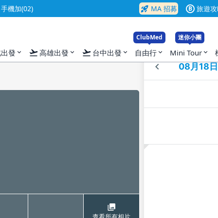
rocket_launch
機加(02)
MA 招募
旅遊攻
B
ClubMed
迷你小團
flight_takeoff
flight_takeoff
北出發
高雄出發
台中出發
自由行
Mini Tour
expand_more
expand_more
expand_more
expand_more
expand_more
入
查看所有相片