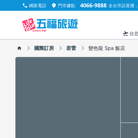
4066-9888
call
location_on
網路電話
門市據點
全台市話直撥，手
flight_takeoff
台
國際訂房
若雷
變色龍 Spa 飯店