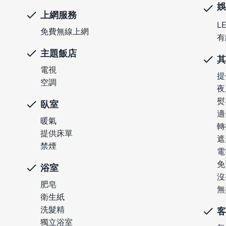
娛
上網服務
L
免費無線上網
有
主題飯店
其
電視
提
空調
夜
熨
臥室
適
暖氣
轉
提供床單
遮
禁煙
電
免
浴室
沒
肥皂
無
衛生紙
洗髮精
客
獨立浴室