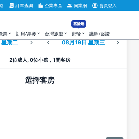
account_circle
contract
location_city
group
略
訂單查詢
企業專區
同業網
會員登入
基隆港
機票
訂房/票券
台灣旅遊
郵輪
護照/簽證
expand_more
expand_more
expand_more
expand_more
住
退房
2位成人, 0位小孩，1間客房
選擇客房