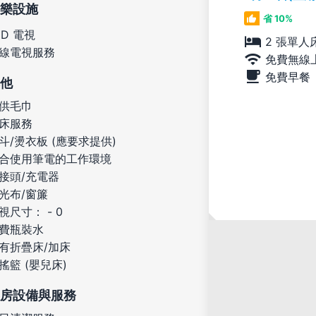
樂設施
省 10%
ED 電視
2 張單人
線電視服務
免費無線
免費早餐
他
供毛巾
床服務
斗/燙衣板 (應要求提供)
合使用筆電的工作環境
接頭/充電器
光布/窗簾
視尺寸： - 0
費瓶裝水
有折疊床/加床
搖籃 (嬰兒床)
房設備與服務