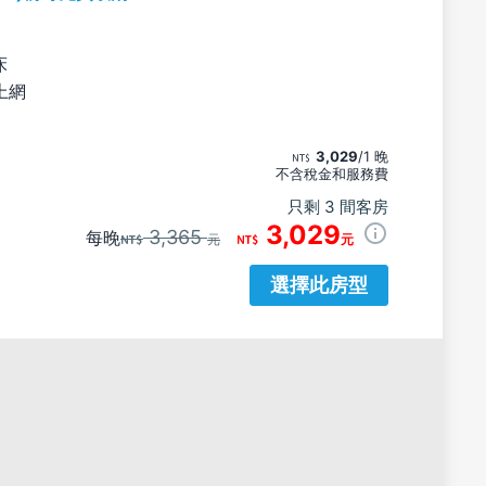
床
上網
3,029
/1 晚
不含稅金和服務費
只剩 3 間客房
3,029
3,365
每晚
元
元
選擇此房型