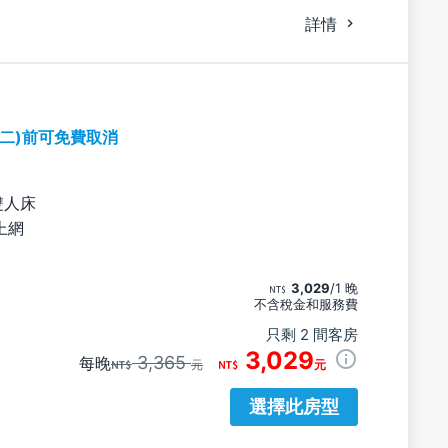
詳情
期二)前可免費取消
雙人床
上網
3,029
/1 晚
不含稅金和服務費
只剩 2 間客房
3,029
3,365
每晚
元
元
選擇此房型