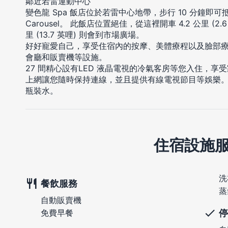
鄰近若雷運動中心
變色龍 Spa 飯店位於若雷中心地帶，步行 10 分鐘即可抵達
Carousel。 此飯店位置絕佳，從這裡開車 4.2 公里 (2.
里 (13.7 英哩) 則會到市場廣場。
好好寵愛自己，享受住宿內的按摩、美體療程以及臉部
會廳和販賣機等設施。
27 間精心設有LED 液晶電視的冷氣客房等您入住，
上網讓您隨時保持連線，並且提供有線電視節目等娛樂
瓶裝水。
住宿設施
洗
餐飲服務
蒸
自動販賣機
停
免費早餐