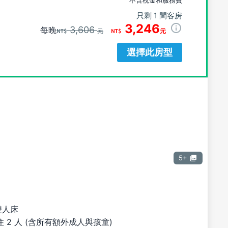
不含稅金和服務費
只剩 1 間客房
3,246
3,606
每晚
元
元
選擇此房型
5+
雙人床
 2 人 (含所有額外成人與孩童)