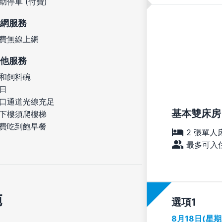
助停車 (付費)
網服務
費無線上網
他服務
和飼料碗
日
口通道光線充足
基本雙床房
下樓須爬樓梯
費吃到飽早餐
2 張單人
最多可入住
施
選項
8月18日(星