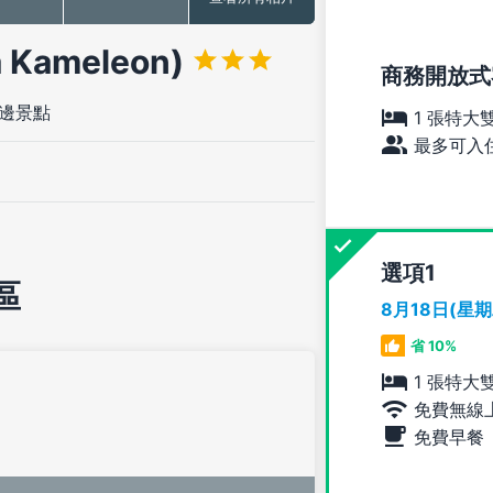
 Kameleon)
商務開放式客
邊景點
1 張特大
最多可入住
選項
區
8月18日(星
省 10%
1 張特大
免費無線
免費早餐