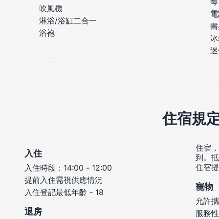
每
吹風機
電
淋浴/浴缸二合一
書
浴袍
冰
迷
住宿規
住宿，
入住
到。抵
住宿提
入住時段：14:00 - 12:00
提前入住需視供應情況
寵物
入住登記最低年齡 - 18
允許攜
退房
服務性