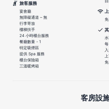
自
旅客服務
上
宴會廳
無障礙通道 – 無
免
行李寄放
樓梯扶手
其
24 小時櫃台服務
水
餐廳數量 - 1
每
特定吸煙區
入
提供 Spa 服務
上
櫃台保險箱
免
三溫暖烤箱
客房設