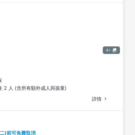
4+
床
 2 人 (含所有額外成人與孩童)
詳情
期二)前可免費取消