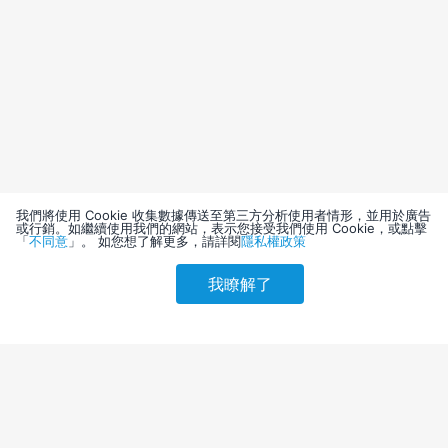
我們將使用 Cookie 收集數據傳送至第三方分析使用者情形，並用於廣告
或行銷。如繼續使用我們的網站，表示您接受我們使用 Cookie，或點擊
「
不同意
」。 如您想了解更多，請詳閱
隱私權政策
我瞭解了
請選擇其他入住日