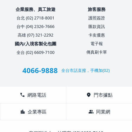
企業服務、員工旅遊
旅客服務
台北 (02) 2718-8001
護照簽證
台中 (04) 2326-7666
匯款資訊
高雄 (07) 321-2292
卡友優惠
國內/入境客製化包團
電子報
傳真刷卡單
全台 (02) 6609-7100
4066-9888
全台市話直撥，手機加(02)
call
網路電話
location_on
門市據點
location_city
企業專區
group
同業網