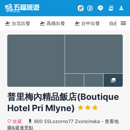
contract
person
rocket_launch
B
menu
flight_takeoff
flight_takeoff
flight_takeoff
台北出發
高雄出發
台中出發
自由行
普里梅內精品飯店(Boutique
Hotel Pri Mlyne)
900 55Lozorno77 Zvoncínska
-
查看地
收藏
圖&週邊景點