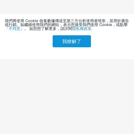
我們將使用 Cookie 收集數據傳送至第三方分析使用者情形，並用於廣告
或行銷。如繼續使用我們的網站，表示您接受我們使用 Cookie，或點擊
「
不同意
」。 如您想了解更多，請詳閱
隱私權政策
我瞭解了
請選擇其他入住日