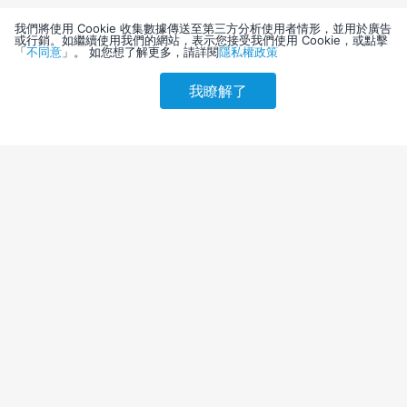
我們將使用 Cookie 收集數據傳送至第三方分析使用者情形，並用於廣告
或行銷。如繼續使用我們的網站，表示您接受我們使用 Cookie，或點擊
「
不同意
」。 如您想了解更多，請詳閱
隱私權政策
我瞭解了
請選擇其他入住日