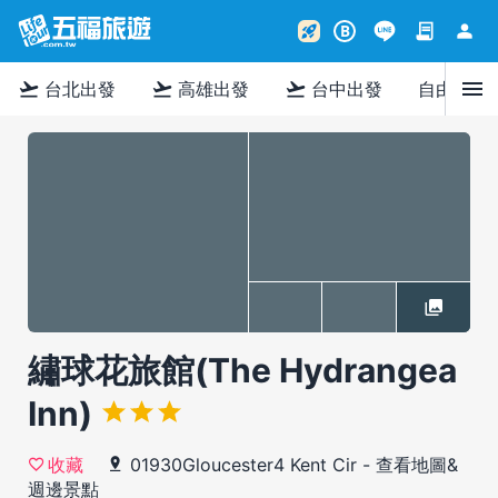
contract
person
rocket_launch
B
menu
flight_takeoff
flight_takeoff
flight_takeoff
台北出發
高雄出發
台中出發
自由行
繡球花旅館(The Hydrangea
Inn)
01930Gloucester4 Kent Cir
-
查看地圖&
收藏
週邊景點