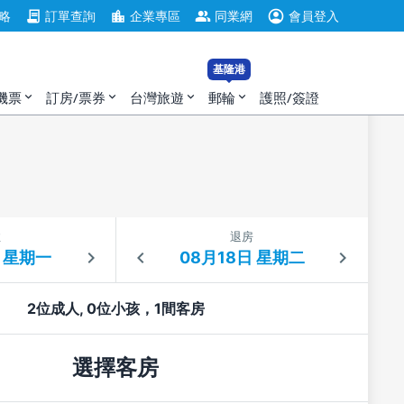
account_circle
contract
location_city
group
略
訂單查詢
企業專區
同業網
會員登入
基隆港
機票
訂房/票券
台灣旅遊
郵輪
護照/簽證
expand_more
expand_more
expand_more
expand_more
住
退房
2位成人, 0位小孩，1間客房
選擇客房