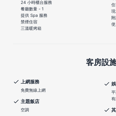
24 小時櫃台服務
住
餐廳數量 - 1
現
提供 Spa 服務
附
禁煙住宿
使
三溫暖烤箱
客房設
上網服務
娛
免費無線上網
平
有
主題飯店
其
空調