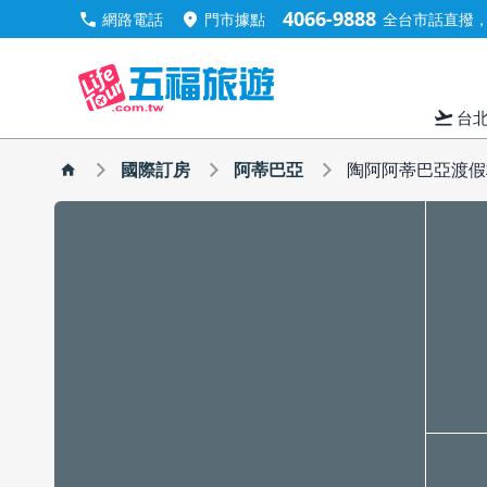
4066-9888
call
location_on
網路電話
門市據點
全台市話直撥，手
flight_takeoff
台
國際訂房
阿蒂巴亞
陶阿阿蒂巴亞渡假