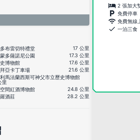
2 張加大
免費停車
免費無線
一泊三食
17 公里
多布雷切特禮堂
17.3 公里
蒙多薩諾尼公園
17.6 公里
史博物館
21.6 公里
拜亞卡丁車場
利馬法蘭西斯可神父市立歷史博物館
 公里
24.8 公里
空間紅酒博物館
28.2 公里
羅酒莊
紹