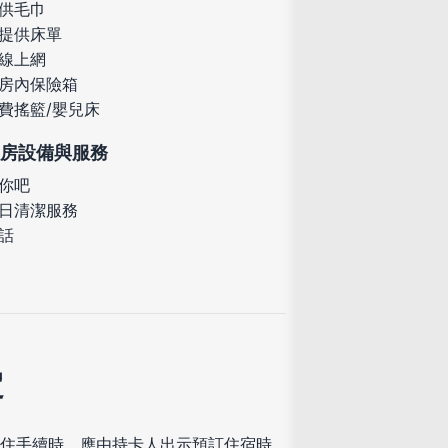
供毛巾
提供床單
線上網
房內保險箱
費搖籃/嬰兒床
房設備與服務
你吧
日清潔服務
話
定
住手續時，應由持卡人出示預訂住宿時