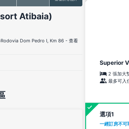
t Atibaia)
oRodovia Dom Pedro I, Km 86
-
查看
Superior V
2 張加大
最多可入住
區
選項
一經訂房不可