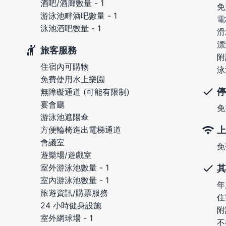
酒吧/酒廊數量 - 1
免
游泳池畔酒吧數量 - 1
電
泳池酒吧數量 - 1
滑
漂
旅客服務
附
住宿內可購物
泳
免費使用水上樂園
停
無障礙通道 (可能有限制)
宴會廳
免
游泳池遮陽傘
上
方便輪椅進出電梯通道
會議室
免
遊樂場/遊戲室
室外游泳池數量 - 1
其
室內游泳池數量 - 1
年
旅遊資訊/購票服務
住
24 小時健身設施
附
室外網球場 - 1
不