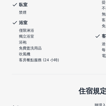
提
臥室
不
禁煙
無
客
浴室
免
僅限淋浴
客
獨立浴室
浴袍
迷
免費盥洗用品
每
吹風機
電
客房餐點服務 (24 小時)
住宿規
辦理入