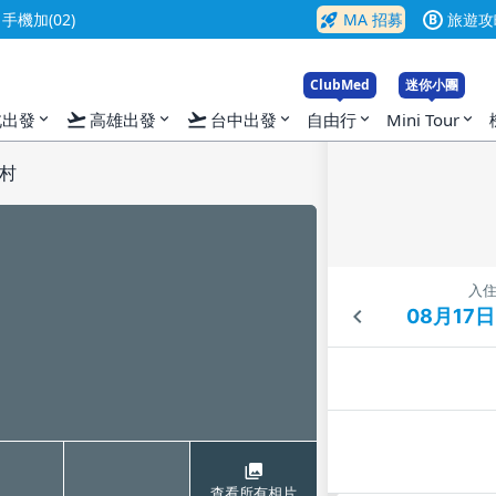
rocket_launch
機加(02)
MA 招募
旅遊攻
B
ClubMed
迷你小團
flight_takeoff
flight_takeoff
北出發
高雄出發
台中出發
自由行
Mini Tour
expand_more
expand_more
expand_more
expand_more
expand_more
村
入
查看所有相片