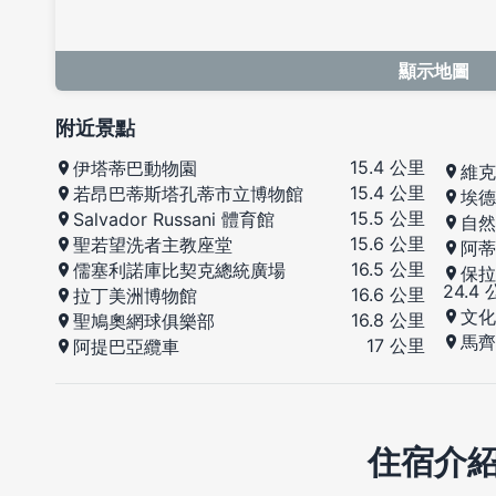
顯示地圖
附近景點
15.4 公里
伊塔蒂巴動物園
維克
15.4 公里
若昂巴蒂斯塔孔蒂市立博物館
埃德
15.5 公里
Salvador Russani 體育館
自然
15.6 公里
聖若望洗者主教座堂
阿蒂
16.5 公里
儒塞利諾庫比契克總統廣場
保拉
24.4
16.6 公里
拉丁美洲博物館
文化
16.8 公里
聖鳩奧網球俱樂部
馬齊
17 公里
阿提巴亞纜車
住宿介