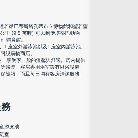
抵達若昂巴蒂斯塔孔蒂市立博物館和聖若望
里 (9.5 英哩) 可以到伊塔蒂巴動物
sani 體育館。
1 座室外游泳池以及1 座室內游泳池。
和附設購物商店。
入住，享受家一般的溫馨與舒適。房內提供
目等娛樂。客房專用浴室設有淋浴設備，
及保險箱，而且每日均有客房清潔服務。
服務
童游泳池
氣室