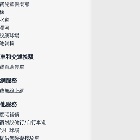
費兒童俱樂部
梯
水道
漂河
設網球場
池躺椅
車和交通接駁
費自助停車
網服務
費無線上網
他服務
度碳補償
宿附設健行/自行車道
設排球場
提供無障礙接駁車