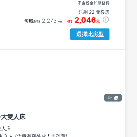
不含稅金和服務費
只剩 22 間客房
2,046
2,273
每晚
元
元
選擇此房型
4+
張特大雙人床
雙人床
 3 人 (含所有額外成人與孩童)