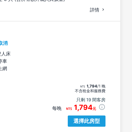
詳情
取消
雙人床
停車
上網
1,794
/1 晚
不含稅金和服務費
只剩 19 間客房
1,794
每晚
元
選擇此房型