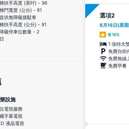
梯扶手高度 (英吋) - 36
梯門寬度 (公分) - 91
選項
提供無障礙接駁車
梯扶手高度 (公分) - 91
8月16日(星
障礙停車位數量 - 2
省 10%
日
1 張特大
免費自助
免費無線
免費早餐
施
樂設施
位電視服務
藏字幕電視
CD 液晶電視