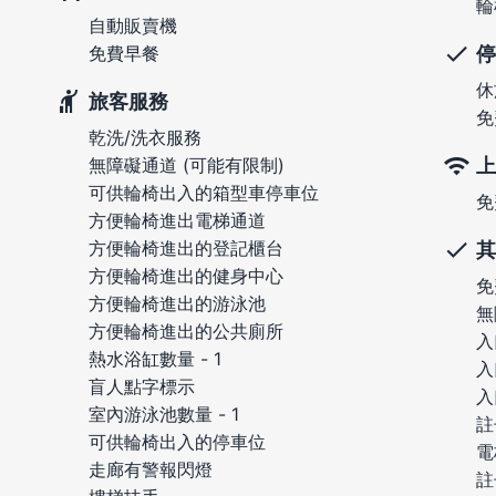
輪
自動販賣機
停
免費早餐
休
旅客服務
免
乾洗/洗衣服務
上
無障礙通道 (可能有限制)
可供輪椅出入的箱型車停車位
免
方便輪椅進出電梯通道
方便輪椅進出的登記櫃台
其
方便輪椅進出的健身中心
免
方便輪椅進出的游泳池
無
方便輪椅進出的公共廁所
入
熱水浴缸數量 - 1
入
盲人點字標示
入
室內游泳池數量 - 1
註
可供輪椅出入的停車位
電
走廊有警報閃燈
註