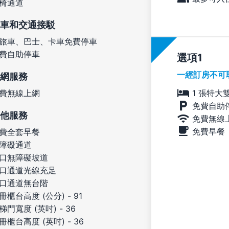
椅通道
車和交通接駁
旅車、巴士、卡車免費停車
費自助停車
選項
一經訂房不可
網服務
1 張特大
費無線上網
免費自助
他服務
免費無線
免費早餐
費全套早餐
障礙通道
口無障礙坡道
口通道光線充足
口通道無台階
冊櫃台高度 (公分) - 91
梯門寬度 (英吋) - 36
冊櫃台高度 (英吋) - 36