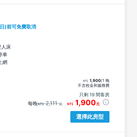
期日)前可免費取消
雙人床
停車
上網
1,900
/1 晚
不含稅金和服務費
只剩 19 間客房
1,900
2,111
每晚
元
元
選擇此房型