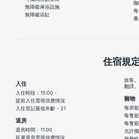
咖
無障礙淋浴設施
每
無障礙浴缸
書
住宿規
旅客。
入住
翻譯。
入住時段：15:00 -
寵物
提前入住需視供應情況
每房寵
入住登記最低年齡 - 21
每隻寵
退房
每隻寵
退房時間：11:00
允許攜
延遲退房需視供應情況
服務性