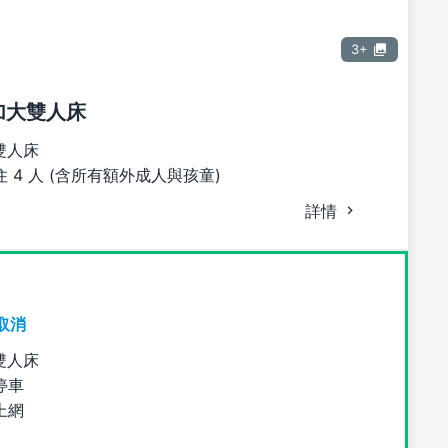
3+
張加大雙人床
雙人床
 4 人 (含所有額外成人與孩童)
詳情
取消
雙人床
停車
上網