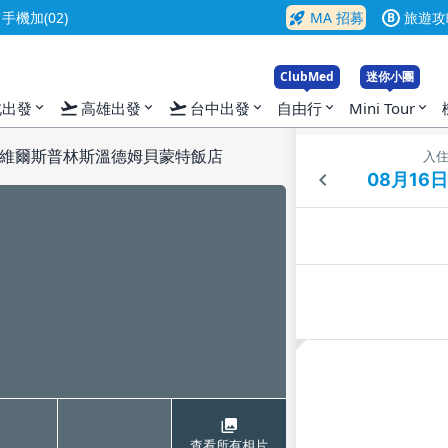
rocket_launch
機加(02)
MA 招募
旅遊攻
B
ClubMed
迷你小團
flight_takeoff
flight_takeoff
北出發
高雄出發
台中出發
自由行
Mini Tour
expand_more
expand_more
expand_more
expand_more
expand_more
維爾斯普林斯溫德姆貝蒙特飯店
入
查看所有相片