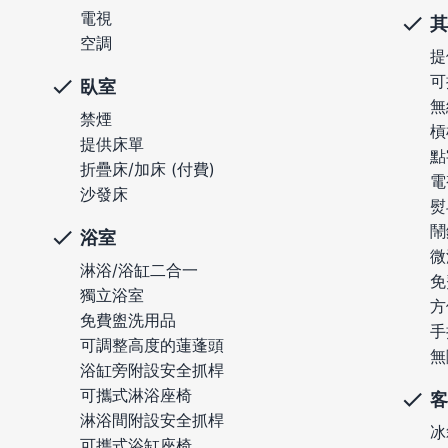
電視
其
空調
提
可
臥室
無
禁煙
槓
提供床單
點
折疊床/加床 (付費)
電
沙發床
熨
鬧
浴室
微
淋浴/浴缸二合一
免
獨立浴室
方
免費盥洗用品
手
可調整高度的蓮蓬頭
無
浴缸旁附設安全抓桿
可攜式淋浴座椅
客
淋浴間附設安全抓桿
冰
可攜式浴缸座椅