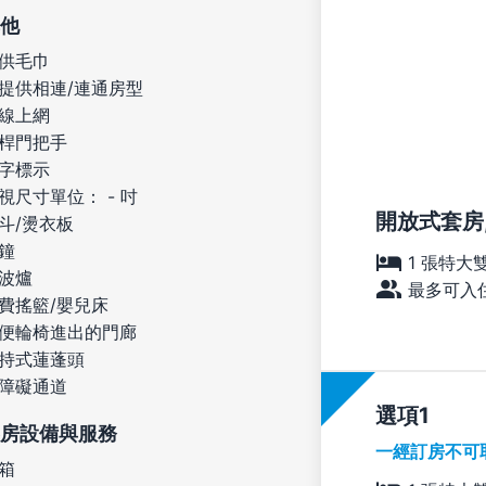
他
供毛巾
提供相連/連通房型
線上網
桿門把手
字標示
視尺寸單位： - 吋
開放式套房,
斗/燙衣板
鐘
1 張特大
波爐
最多可入住
費搖籃/嬰兒床
便輪椅進出的門廊
持式蓮蓬頭
障礙通道
選項
房設備與服務
一經訂房不可
箱