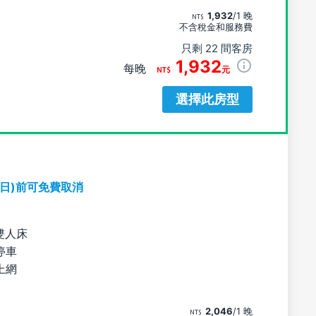
1,932
/1 晚
不含稅金和服務費
只剩 22 間客房
1,932
每晚
元
選擇此房型
期日)前可免費取消
雙人床
停車
上網
2,046
/1 晚