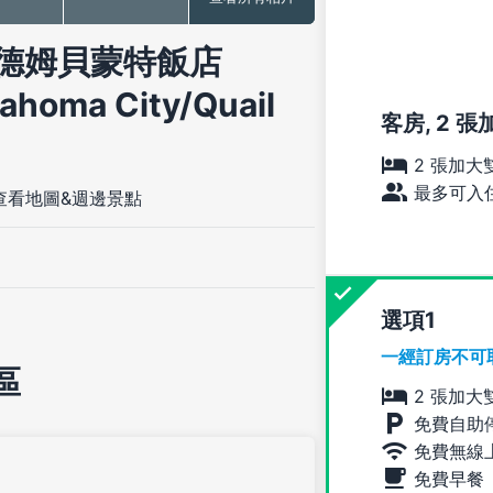
德姆貝蒙特飯店
ahoma City/Quail
客房, 2 
2 張加大
最多可入住
查看地圖&週邊景點
選項
一經訂房不可
區
2 張加大
免費自助
免費無線
免費早餐