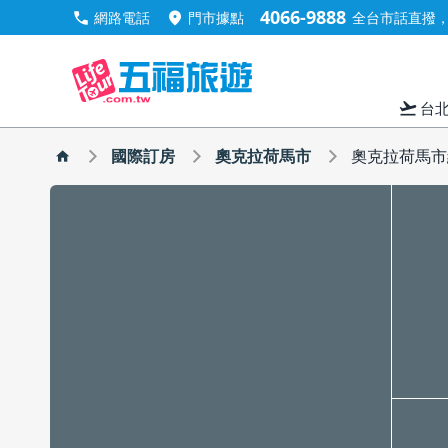
4066-9888
call
location_on
網路電話
門市據點
全台市話直撥，手
flight_takeoff
台
國際訂房
奧克拉荷馬市
奧克拉荷馬市