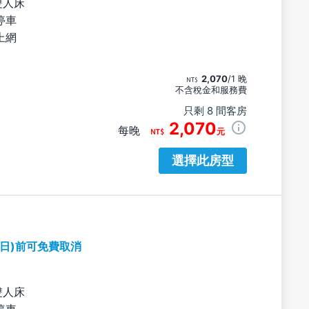
雙人床
停車
上網
2,070
/1 晚
不含稅金和服務費
只剩 8 間客房
2,070
每晚
元
選擇此房型
期日)前可免費取消
雙人床
停車