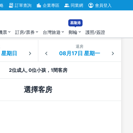
account_circle
contract
location_city
group
略
訂單查詢
企業專區
同業網
會員登入
基隆港
機票
訂房/票券
台灣旅遊
郵輪
護照/簽證
expand_more
expand_more
expand_more
expand_more
住
退房
2位成人, 0位小孩，1間客房
選擇客房