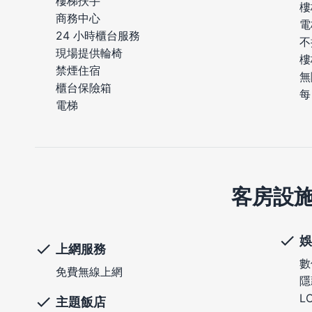
樓梯扶手
樓
商務中心
電
24 小時櫃台服務
不
現場提供輪椅
樓
禁煙住宿
無
櫃台保險箱
每
電梯
客房設
娛
上網服務
數
免費無線上網
隱
L
主題飯店