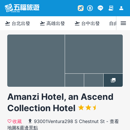
contract
person
rocket_launch
B
menu
flight_takeoff
flight_takeoff
flight_takeoff
台北出發
高雄出發
台中出發
自由行
Amanzi Hotel, an Ascend
Collection Hotel
93001Ventura298 S Chestnut St
-
查看
收藏
地圖&週邊景點