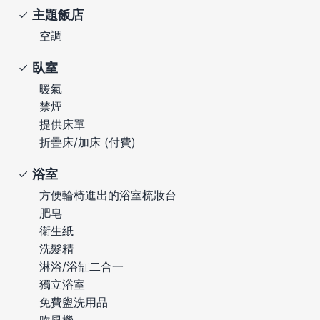
主題飯店
空調
臥室
暖氣
禁煙
提供床單
折疊床/加床 (付費)
浴室
方便輪椅進出的浴室梳妝台
肥皂
衛生紙
洗髮精
淋浴/浴缸二合一
獨立浴室
免費盥洗用品
吹風機