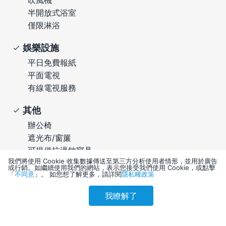
半開放式浴室
僅限淋浴
娛樂設施
平日免費報紙
平面電視
有線電視服務
其他
辦公椅
遮光布/窗簾
可提供抗過敏寢具
我們將使用 Cookie 收集數據傳送至第三方分析使用者情形，並用於廣告
高速上網
或行銷。如繼續使用我們的網站，表示您接受我們使用 Cookie，或點擊
「
不同意
」。 如您想了解更多，請詳閱
隱私權政策
沒有折疊床/加床
提供毛巾
我瞭解了
參考售價(含稅)
LED 燈泡
會員訂購
訪客訂購
刷卡優惠
6,294
可提供相連/連通房型
不提供牙刷和牙膏