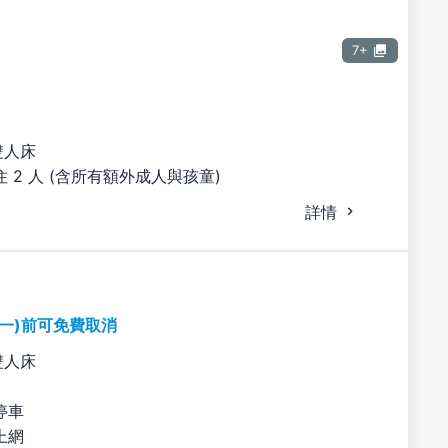
7+
雙人床
 2 人 (含所有額外成人與孩童)
詳情
期一)前可免費取消
雙人床
停車
上網