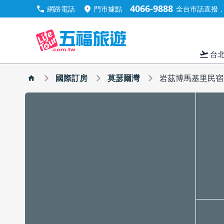
4066-9888
call
location_on
網路電話
門市據點
全台市話直撥，手
flight_takeoff
台
國際訂房
莫瑟爾灣
岩茲博馬基里民宿