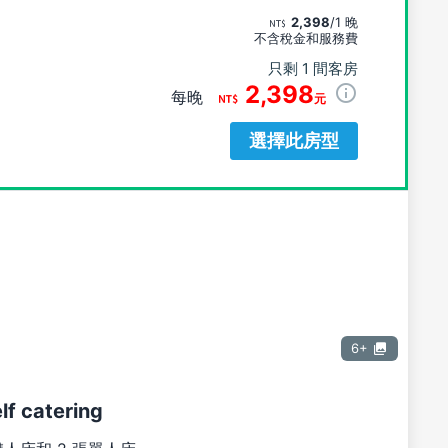
2,398
/1 晚
不含稅金和服務費
只剩 1 間客房
2,398
每晚
元
選擇此房型
6+
lf catering