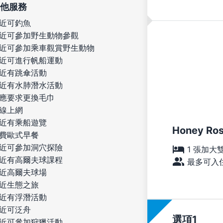
他服務
近可釣魚
近可參加野生動物參觀
近可參加乘車觀賞野生動物
近可進行帆船運動
近有跳傘活動
近有水肺潛水活動
應要求更換毛巾
線上網
近有乘船遊覽
Honey Ro
費歐式早餐
近可參加洞穴探險
1 張加大
近有高爾夫球課程
最多可入住
近高爾夫球場
近生態之旅
近有浮潛活動
近可泛舟
選項
近可參加狩獵活動