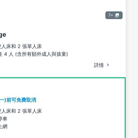
7+
ge
雙人床和 2 張單人床
 4 人 (含所有額外成人與孩童)
詳情
期一)前可免費取消
雙人床和 2 張單人床
停車
上網