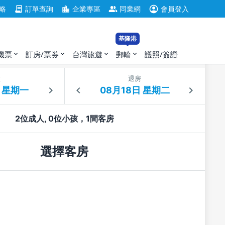
account_circle
contract
location_city
group
略
訂單查詢
企業專區
同業網
會員登入
基隆港
機票
訂房/票券
台灣旅遊
郵輪
護照/簽證
expand_more
expand_more
expand_more
expand_more
住
退房
2位成人, 0位小孩，1間客房
選擇客房