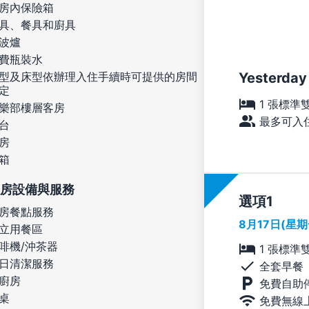
房內保險箱
具、餐具和廚具
波爐
費瓶裝水
Yesterday
型及床型依辦理入住手續時可提供的房間
定
1 張標準
樂部樓層客房
最多可入住
台
房
箱
房設備與服務
選項
房餐點服務
8月17日(星
立用餐區
啡機/沖茶器
1 張標準
日清潔服務
全套早餐
廚房
免費自助
桌
免費無線