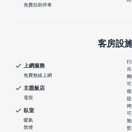
免費自助停車
客房設
行
上網服務
吊
免費無線上網
獨
可
主題飯店
個
電視
提
烤
臥室
可
暖氣
無
禁煙
熨