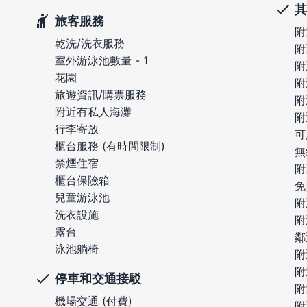
其
旅客服務
附
乾洗/洗衣服務
附
室外游泳池數量 - 1
附
花園
附
旅遊資訊/購票服務
附
附近有私人海灘
附
行李寄放
可
櫃台服務 (有時間限制)
無
禁煙住宿
附
櫃台保險箱
免
兒童游泳池
附
洗衣設施
附
露台
鄰
泳池躺椅
附
附
停車和交通接駁
附
機場交通 (付費)
附