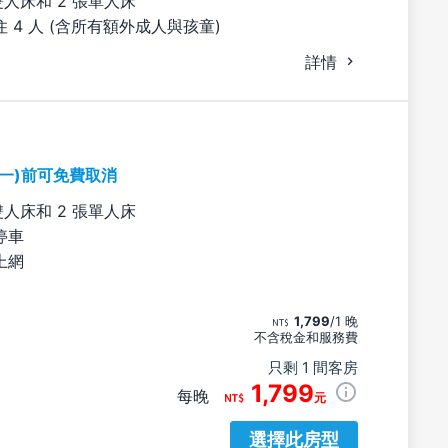
雙人床和 2 張單人床
 4 人 (含所有額外成人與孩童)
詳情
期一)前可免費取消
雙人床和 2 張單人床
停車
上網
1,799
/1 晚
不含稅金和服務費
只剩 1 間客房
1,799
每晚
元
選擇此房型