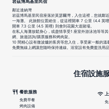
岩茲博馬基里民宿
鄰近達納灣
岩茲博馬基里民宿座落於莫瑟爾灣，入住這裡，您就鄰近
一海灘。 此旅館位置絕佳，從這裡開車 7 公里 (4.4 
開車 7.3 公里 (4.5 英哩) 則會到花園大道賭場。
在私人海灘放鬆身心，或盡情享受1 座室外游泳池等等
網、旅遊諮詢/購票服務和烤肉架。
10 間精心設有微波爐的客房等您入住，享受家一般的
免費無線上網讓您隨時保持連線。浴室設有免費盥洗用
住宿設施
餐飲服務
上
免費早餐
免
烤肉設備