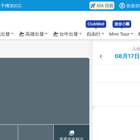
rocket_launch
機加(02)
MA 招募
旅遊攻
B
ClubMed
迷你小團
flight_takeoff
flight_takeoff
北出發
高雄出發
台中出發
自由行
Mini Tour
expand_more
expand_more
expand_more
expand_more
expand_more
入
查看所有相片