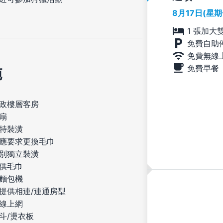
8月17日(星
1 張加大
免費自助
免費無線
免費早餐
施
政樓層客房
扇
特裝潢
應要求更換毛巾
別獨立裝潢
供毛巾
麵包機
提供相連/連通房型
線上網
斗/燙衣板