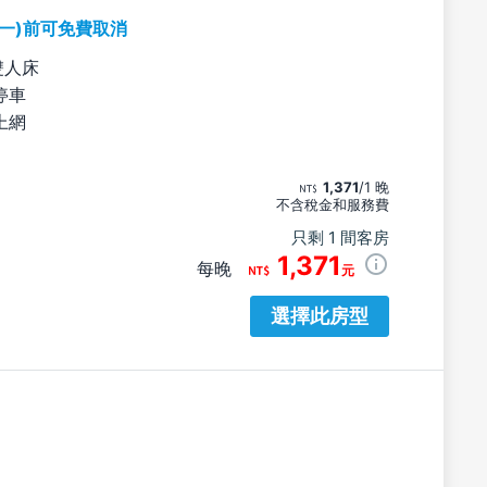
期一)前可免費取消
雙人床
停車
上網
1,371
/1 晚
不含稅金和服務費
只剩 1 間客房
1,371
每晚
元
選擇此房型