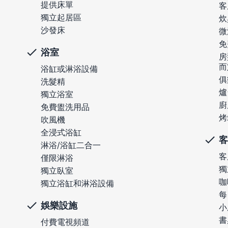
提供床單
客
獨立起居區
炊
沙發床
微
免
浴室
房
而
浴缸或淋浴設備
俱
洗髮精
爐
獨立浴室
廚
免費盥洗用品
烤
吹風機
全浸式浴缸
客
淋浴/浴缸二合一
客
僅限淋浴
獨
獨立臥室
咖
獨立浴缸和淋浴設備
每
娛樂設施
小
書
付費電視頻道