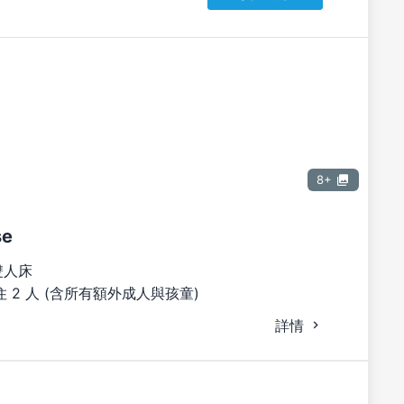
8+
se
雙人床
 2 人 (含所有額外成人與孩童)
詳情