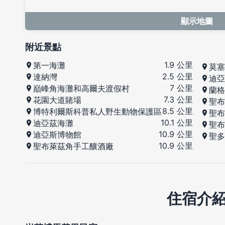
顯示地圖
附近景點
1.9 公里
第一海灘
莫塞
2.5 公里
達納灣
迪亞
7 公里
巔峰角海灘和高爾夫渡假村
蘭格
7.3 公里
花園大道賭場
聖布
8.5 公里
博特利爾斯科普私人野生動物保護區
聖布
10.1 公里
迪亞茲海灘
聖布
10.9 公里
迪亞斯博物館
聖多
10.9 公里
聖布萊茲角手工釀酒廠
住宿介