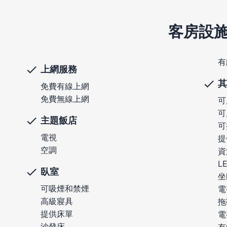
客房設
有
上網服務
其
免費有線上網
免費無線上網
可
可
主題飯店
可
電視
提
空調
資
L
臥室
坐
可吸煙和禁煙
電
高級寢具
拖
提供床單
電
沙發床
有