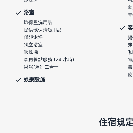
客
浴室
鬧
環保盥洗用品
客
提供環保清潔用品
僅限淋浴
提
獨立浴室
迷
吹風機
咖
客房餐點服務 (24 小時)
電
淋浴/浴缸二合一
書
應
娛樂設施
住宿規