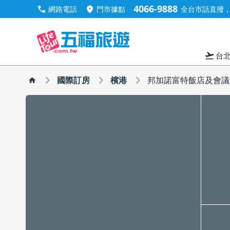
4066-9888
call
location_on
網路電話
門市據點
全台市話直撥，手
flight_takeoff
台
國際訂房
檳港
邦加諾富特飯店及會議