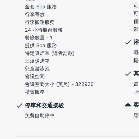
可
全套 Spa 服務
可
行李寄放
僅
行李搬運服務
鄰
24 小時櫃台服務
餐廳數量 - 1
浴
提供 Spa 服務
環
特定吸煙區 (違者罰款)
提
三溫暖烤箱
兒童游泳池
其
會議空間
資
會議空間大小 (英尺) - 322920
L
禮賓服務
客
停車和交通接駁
應
免費自助停車