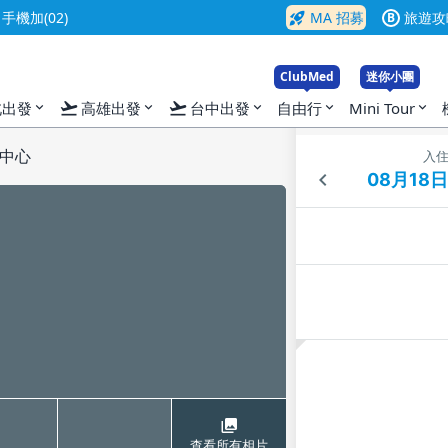
rocket_launch
機加(02)
MA 招募
旅遊攻
B
ClubMed
迷你小團
flight_takeoff
flight_takeoff
北出發
高雄出發
台中出發
自由行
Mini Tour
expand_more
expand_more
expand_more
expand_more
expand_more
中心
入
查看所有相片