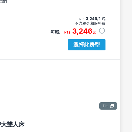
上網
3,246
/1 晚
不含稅金和服務費
3,246
每晚
元
選擇此房型
11+
張特大雙人床