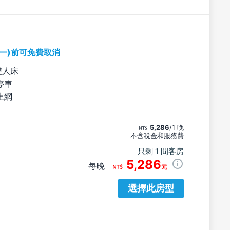
期一)前可免費取消
雙人床
停車
上網
5,286
/1 晚
不含稅金和服務費
只剩 1 間客房
5,286
每晚
元
選擇此房型