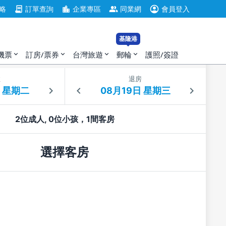
account_circle
contract
location_city
group
略
訂單查詢
企業專區
同業網
會員登入
基隆港
機票
訂房/票券
台灣旅遊
郵輪
護照/簽證
expand_more
expand_more
expand_more
expand_more
住
退房
2位成人, 0位小孩，1間客房
選擇客房