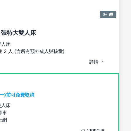
6+
1 張特大雙人床
雙人床
 2 人 (含所有額外成人與孩童)
詳情
期一)前可免費取消
雙人床
停車
上網
1,100
/1 晚