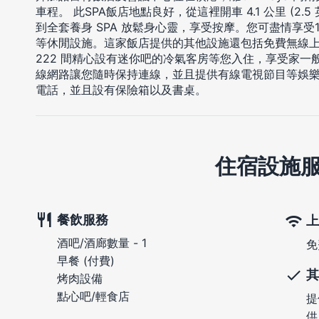
車程。 此SPA飯店地點良好，從這裡開車 4.1 公里 (2.5 
到全套養身 SPA 放鬆身心靈，享受按摩。您可盡情享受
等休閒設施。這家飯店提供的其他設施還包括免費無線上
222 間精心設有迷你吧的冷氣客房等您入住，享受家
線網路讓您隨時保持連線，並且提供有線電視節目等娛
電話，並且設有保險箱以及書桌。
住宿設施
餐飲服務
上
酒吧/酒廊數量 - 1
免
早餐 (付費)
其
烤肉設備
點心吧/輕食店
提
供