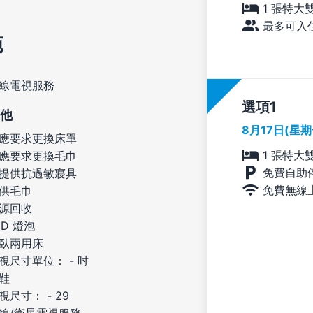
1 張特大
最多可入住
施
線電視服務
選項
他
8月17日(星
應要求更換床單
1 張特大
應要求更換毛巾
免費自助
提供抗過敏寢具
免費無線
供毛巾
源回收
ED 燈泡
臥兩用床
視尺寸單位： - 吋
鞋
視尺寸： - 29
線/衛星電視服務