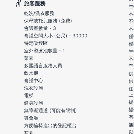
旅客服務
生
乾洗/洗衣服務
不
保母或托兒服務 (免費)
不
會議室數量 - 3
不
會議空間大小 (公尺) - 30000
僅
特定吸煙區
僅
室外游泳池數量 - 1
生
菜園
不
多國語言服務人員
至
飲水機
供
會議中心
供
洗衣設施
住
上
電梯
提
健身設施
提
無障礙通道 (可能有限制)
有
舞會廳
無
方便輪椅進出的登記櫃台
以
花園