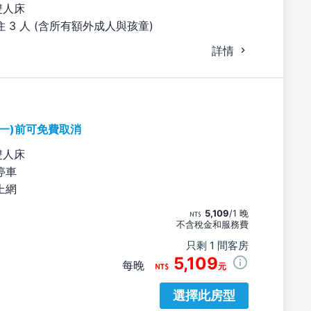
雙人床
 3 人 (含所有額外成人與孩童)
詳情
期一)前可免費取消
雙人床
停車
上網
5,109
/1 晚
不含稅金和服務費
只剩 1 間客房
5,109
每晚
元
選擇此房型