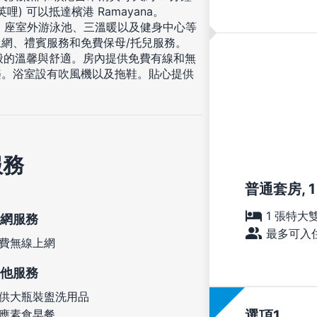
英哩) 可以抵達檳港 Ramayana。
1 座室外游泳池、三溫暖以及健身中心等
網、禮賓服務和免費保母/托兒服務。
一般的溫馨與舒適。房內提供免費有線和無
樂。浴室設有吹風機以及拖鞋。貼心提供
服務
普通套房, 
1 張特大
網服務
最多可入住
費無線上網
他服務
供大瓶裝盥洗用品
應素食早餐
選項