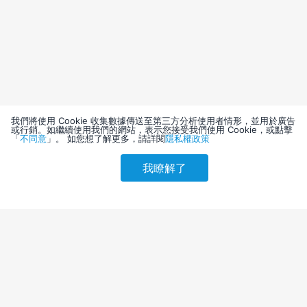
我們將使用 Cookie 收集數據傳送至第三方分析使用者情形，並用於廣告
或行銷。如繼續使用我們的網站，表示您接受我們使用 Cookie，或點擊
「
不同意
」。 如您想了解更多，請詳閱
隱私權政策
我瞭解了
請選擇其他入住日