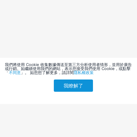
我們將使用 Cookie 收集數據傳送至第三方分析使用者情形，並用於廣告
或行銷。如繼續使用我們的網站，表示您接受我們使用 Cookie，或點擊
「
不同意
」。 如您想了解更多，請詳閱
隱私權政策
我瞭解了
請選擇其他入住日