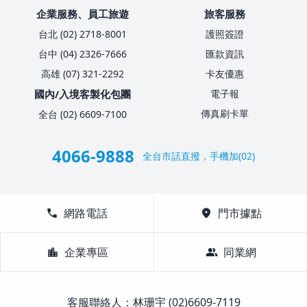
企業服務、員工旅遊
旅客服務
台北 (02) 2718-8001
護照簽證
台中 (04) 2326-7666
匯款資訊
高雄 (07) 321-2292
卡友優惠
國內/入境客製化包團
電子報
傳真刷卡單
全台 (02) 6609-7100
4066-9888
全台市話直撥，手機加(02)
call
網路電話
location_on
門市據點
location_city
企業專區
group
同業網
客服聯絡人：林珊宇 (02)6609-7119