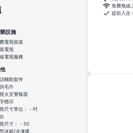
免費無線
施
提前入住 
樂設施
費電視頻道
面電視
線電視服務
他
話輔助套件
供毛巾
視火災警報器
字標示
視尺寸單位： - 吋
台
視尺寸： - 50
型冰箱/冷凍庫