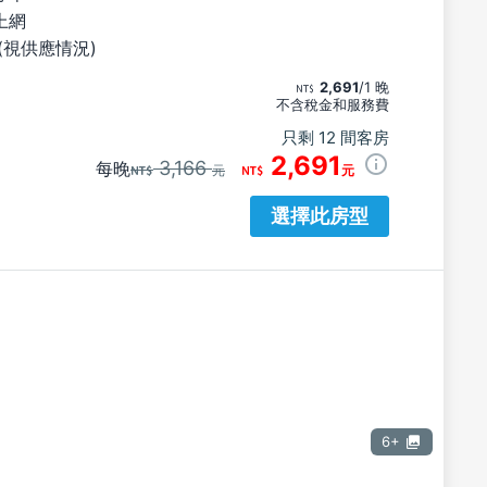
上網
(視供應情況)
2,691
/1 晚
不含稅金和服務費
只剩 12 間客房
2,691
3,166
每晚
元
元
選擇此房型
6+