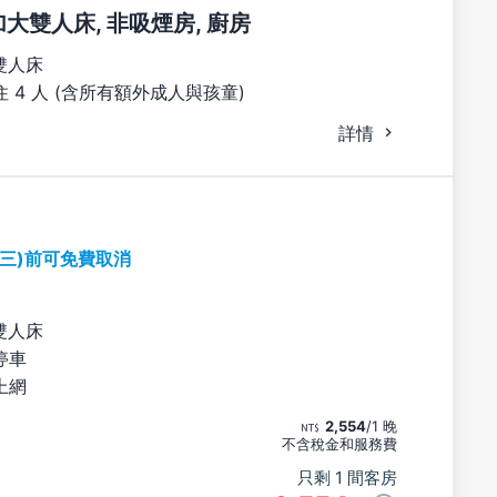
張加大雙人床, 非吸煙房, 廚房
雙人床
 4 人 (含所有額外成人與孩童)
詳情
期三)前可免費取消
雙人床
停車
上網
2,554
/1 晚
不含稅金和服務費
只剩 1 間客房