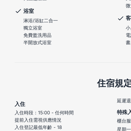
微
浴室
客
淋浴/浴缸二合一
小
獨立浴室
電
免費盥洗用品
書
半開放式浴室
住宿規
延遲退
入住
特殊
入住時段：15:00 - 任何時間
提前入住需視供應情況
櫃台服
入住登記最低年齡 - 18
星期一 