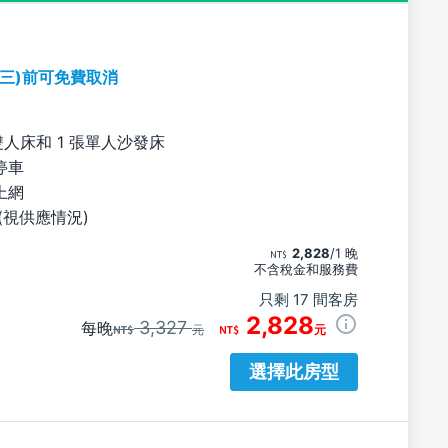
期三)前可免費取消
雙人床和 1 張單人沙發床
停車
上網
(視供應情況)
2,828
/1 晚
不含稅金和服務費
只剩 17 間客房
2,828
3,327
每晚
元
元
選擇此房型