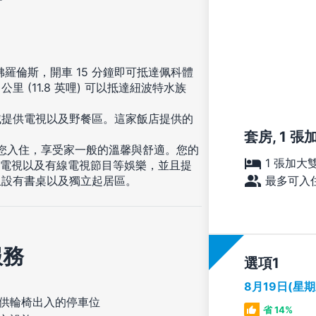
於佛羅倫斯，開車 15 分鐘即可抵達佩科體
 (11.8 英哩) 可以抵達紐波特水族
域提供電視以及野餐區。這家飯店提供的
套房, 1 
等您入住，享受家一般的溫馨與舒適。您的
1 張加大
面電視以及有線電視節目等娛樂，並且提
最多可入住
且設有書桌以及獨立起居區。
服務
選項
8月19日(星
供輪椅出入的停車位
省 14%