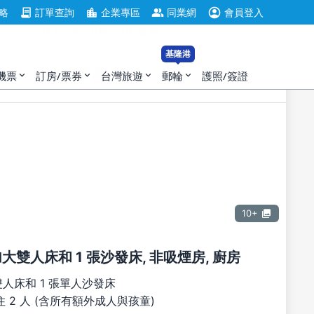
account_circle
contract
location_city
group
略
訂單查詢
企業專區
同業網
會員登入
2位成人, 0位小孩，1間客房
基隆港
選擇客房
機票
訂房/票券
台灣旅遊
郵輪
護照/簽證
expand_more
expand_more
expand_more
expand_more
10+
張加大雙人床和 1 張沙發床, 非吸煙房, 廚房
雙人床和 1 張單人沙發床
 2 人 (含所有額外成人與孩童)