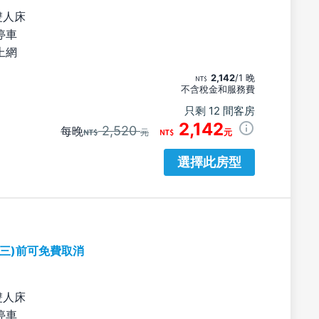
雙人床
停車
上網
2,142
/1 晚
不含稅金和服務費
只剩 12 間客房
2,142
2,520
每晚
元
元
選擇此房型
期三)前可免費取消
雙人床
停車