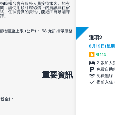
宿時櫃台會有服務人員接待旅客。如有
問，請使用預訂確認信上的資訊與住宿
絡。住宿提供的資訊可能經由自動翻譯
譯。
寵物體重上限 (公斤)： 68
允許攜帶服務
選項
8月19日(星
省 14%
2 張加大
免費自助
重要資訊
免費無線
提前入住 
稅金)：