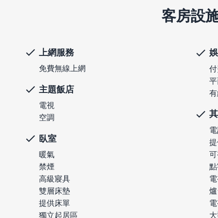
客房設
上網服務
娛
免費無線上網
付
平
主題飯店
有
電視
其
空調
電
臥室
提
可
暖氣
點
禁煙
電
高級寢具
爐
雙層床墊
電
提供床單
大
獨立起居區