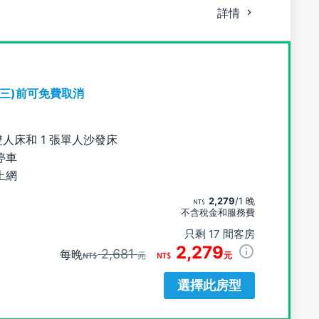
詳情
期三)前可免費取消
雙人床和 1 張單人沙發床
停車
上網
2,279
/1 晚
不含稅金和服務費
只剩 17 間客房
2,279
2,681
每晚
元
元
選擇此房型