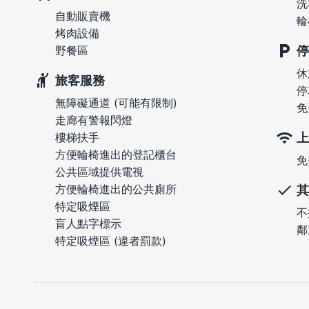
洗
自動販賣機
輪
烤肉設備
停
野餐區
休
旅客服務
停
無障礙通道 (可能有限制)
免
走廊有警報閃燈
上
樓梯扶手
方便輪椅進出的登記櫃台
免
公共區域提供電視
方便輪椅進出的公共廁所
其
特定吸煙區
不
盲人點字標示
鄰
特定吸煙區 (違者罰款)