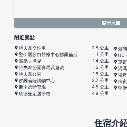
顯示地圖
附近景點
0.8 公里
特夫韋交匯處
銀湖
1 公里
聖伊麗莎白醫療中心佛羅倫斯
UC
1.4 公里
高爾夫世界
克雷
1.6 公里
特夫韋公園賽馬及遊戲
湯瑪
1.6 公里
特夫韋公園
埃奇
2.7 公里
佛羅倫薩購物中心
俄亥
4.5 公里
斯卡德體育場
聖伊
4.9 公里
欣德曼定居學校
住宿介