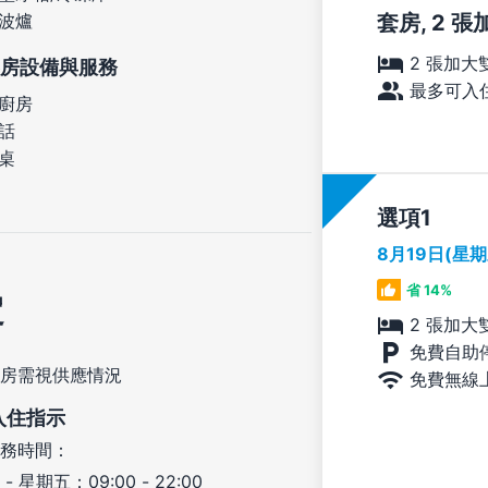
套房, 2 
波爐
2 張加大
房設備與服務
最多可入住
廚房
話
桌
選項
8月19日(星
省 14%
定
2 張加大
免費自助
房需視供應情況
免費無線
入住指示
務時間：
- 星期五：09:00 - 22:00