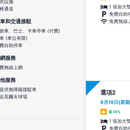
衣設施
1 張加大
椅通道
免費自助
車和交通接駁
免費無線
旅車、巴士、卡車停車 (付費)
車 (車位有限)
費自助停車
網服務
費無線上網
他服務
提供無障礙接駁車
選項
近高爾夫球場
8月19日(星
省 14%
1 張加大
免費自助