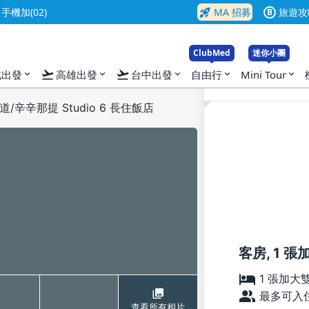
rocket_launch
機加(02)
MA 招募
旅遊攻
B
ClubMed
迷你小團
flight_takeoff
flight_takeoff
北出發
高雄出發
台中出發
自由行
Mini Tour
expand_more
expand_more
expand_more
expand_more
expand_more
辛辛那提 Studio 6 長住飯店
客房, 1 
1 張加大
最多可入住
查看所有相片