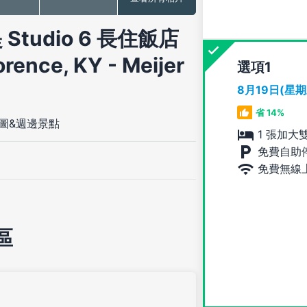
tudio 6 長住飯店
orence, KY - Meijer
選項
8月19日(星
省 14%
圖&週邊景點
1 張加大
免費自助
免費無線
區