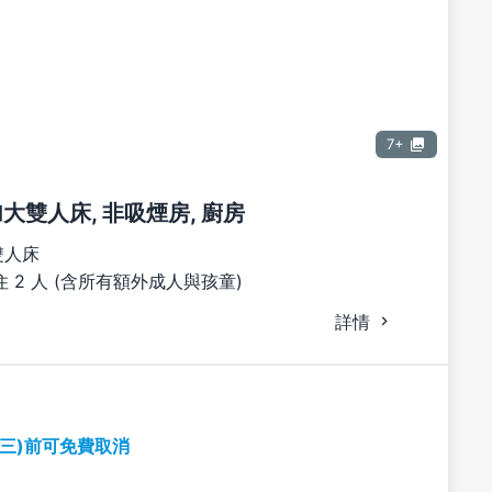
7+
張加大雙人床, 非吸煙房, 廚房
雙人床
 2 人 (含所有額外成人與孩童)
詳情
期三)前可免費取消