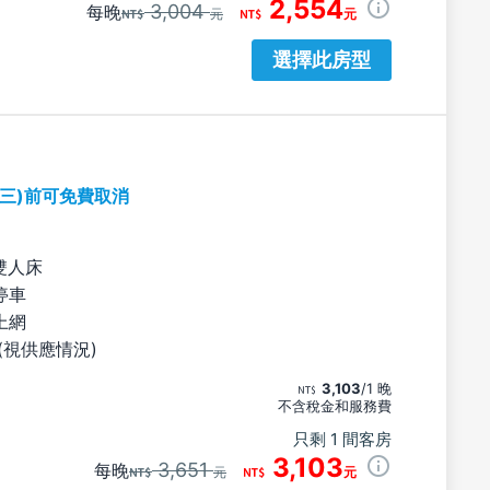
2,554
3,004
每晚
元
元
選擇此房型
期三)前可免費取消
雙人床
停車
上網
(視供應情況)
3,103
/1 晚
不含稅金和服務費
只剩 1 間客房
3,103
3,651
每晚
元
元