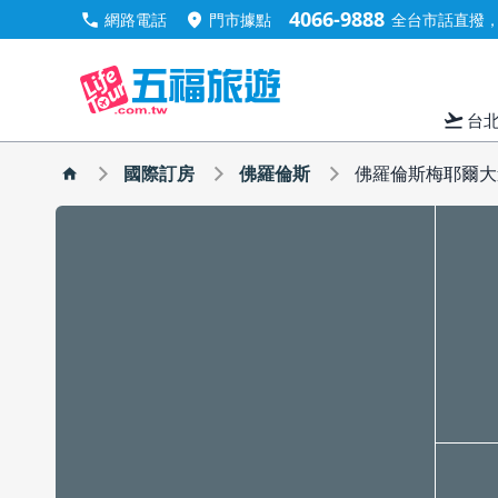
4066-9888
call
location_on
網路電話
門市據點
全台市話直撥，手
flight_takeoff
台
國際訂房
佛羅倫斯
佛羅倫斯梅耶爾大道/