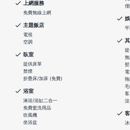
上網服務
僅
免費無線上網
娛
主題飯店
平
電視
其
空調
提
臥室
無
提供床單
熨
禁煙
電
折疊床/加床 (免費)
拖
毛
浴室
客
淋浴/浴缸二合一
沒
免費盥洗用品
客
吹風機
坐浴盆
冰