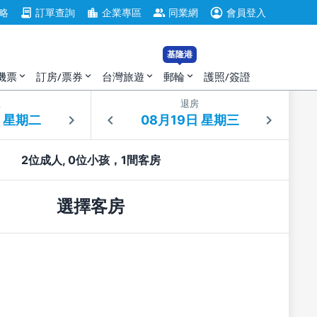
account_circle
contract
location_city
group
略
訂單查詢
企業專區
同業網
會員登入
基隆港
機票
訂房/票券
台灣旅遊
郵輪
護照/簽證
expand_more
expand_more
expand_more
expand_more
住
退房
2位成人, 0位小孩，1間客房
選擇客房