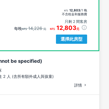
12,803
/1 晚
不含稅金和服務費
只剩 2 間客房
12,803
14,226
每晚
元
元
選擇此房型
ot be specified)
床
 2 人 (含所有額外成人與孩童)
詳情