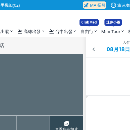
rocket_launch
機加(02)
MA 招募
旅遊攻
B
ClubMed
迷你小團
flight_takeoff
flight_takeoff
北出發
高雄出發
台中出發
自由行
Mini Tour
expand_more
expand_more
expand_more
expand_more
expand_more
入
店
查看所有相片