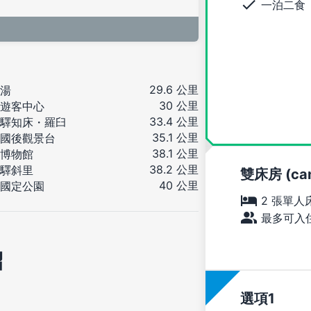
一泊二食
29.6 公里
湯
30 公里
遊客中心
33.4 公里
驛知床・羅臼
35.1 公里
國後觀景台
38.1 公里
博物館
38.2 公里
驛斜里
雙床房 (cann
40 公里
國定公園
2 張單人
最多可入住
紹
選項