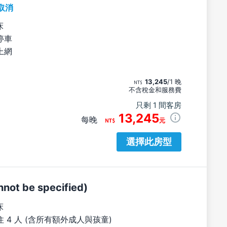
取消
床
停車
上網
13,245
/1 晚
不含稅金和服務費
只剩 1 間客房
13,245
每晚
元
選擇此房型
ot be specified)
床
 4 人 (含所有額外成人與孩童)