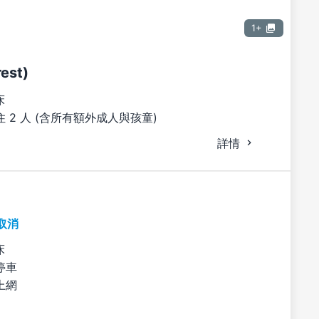
1+
est)
床
 2 人 (含所有額外成人與孩童)
詳情
取消
床
停車
上網