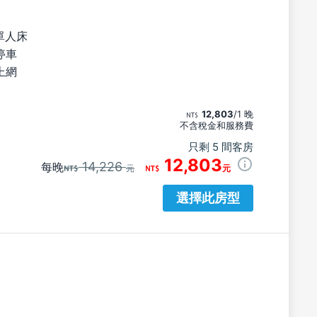
單人床
停車
上網
12,803
/1 晚
不含稅金和服務費
只剩 5 間客房
12,803
14,226
每晚
元
元
選擇此房型