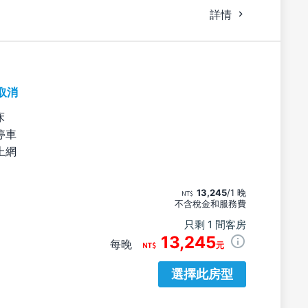
詳情
取消
床
停車
上網
13,245
/1 晚
不含稅金和服務費
只剩 1 間客房
13,245
每晚
元
選擇此房型