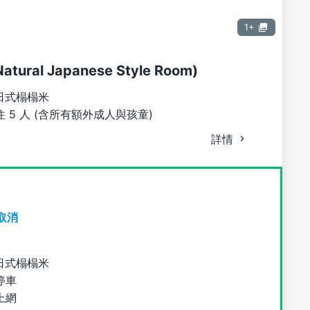
1+
tural Japanese Style Room)
日式榻榻米
 5 人 (含所有額外成人與孩童)
詳情
取消
日式榻榻米
停車
上網