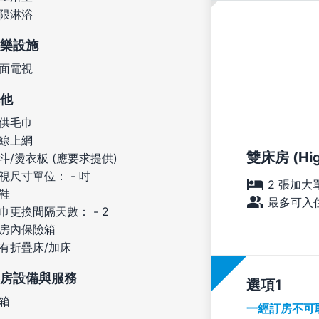
限淋浴
樂設施
面電視
他
供毛巾
線上網
雙床房 (High
斗/燙衣板 (應要求提供)
視尺寸單位： - 吋
2 張加大
鞋
最多可入住
巾更換間隔天數： - 2
房內保險箱
有折疊床/加床
房設備與服務
選項
箱
一經訂房不可