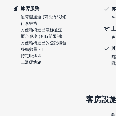
旅客服務
停
無障礙通道 (可能有限制)
免
行李寄放
上
方便輪椅進出電梯通道
櫃台服務 (有時間限制)
免
方便輪椅進出的登記櫃台
其
餐廳數量 - 1
特定吸煙區
附
三溫暖烤箱
附
客房設
獨