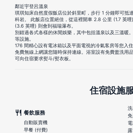
鄰近宇登呂溫泉
琪琪知床自然度假飯店位於斜里町，步行 1 分鐘即可抵達
科岩。 此飯店位置絕佳，從這裡開車 2.8 公里 (1.7 英
(3.6 英哩) 則會到福瑞瀑布。
別錯過各式各樣的休閒娛樂，其中包括溫泉以及三溫暖
等設施。
176 間精心設有電冰箱以及平面電視的冷氣客房等您入
免費無線上網讓您隨時保持連線。浴室設有免費盥洗用
可向住宿要求熨斗/熨衣板。
住宿設施
洗
餐飲服務
免
自動販賣機
電
早餐 (付費)
露