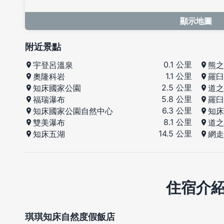
顯示地圖
附近景點
0.1 公里
宇登呂溫泉
熊之
1.1 公里
奧隆科岩
羅臼
2.5 公里
知床國家公園
道之
5.8 公里
福瑞瀑布
羅臼
6.3 公里
知床國家公園自然中心
知床
8.1 公里
雙美瀑布
道之
14.5 公里
知床五湖
網走
住宿介
琪琪知床自然度假飯店