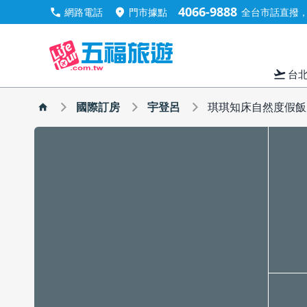
4066-9888
call
location_on
網路電話
門市據點
全台市話直撥，手
flight_takeoff
台
國際訂房
宇登呂
琪琪知床自然度假飯