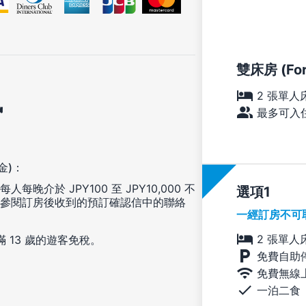
雙床房 (For
2 張單人
訊
最多可入住
金)：
於 JPY100 至 JPY10,000 不
選項
參閱訂房後收到的預訂確認信中的聯絡
一經訂房不可
2 張單人
滿 13 歲的遊客免稅。
免費自助
免費無線
一泊二食