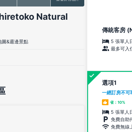
etoko Natural
傳統客房 (Na
5 張單人
地圖&週邊景點
最多可入住
選項
區
一經訂房不可
省：10%
5 張單人
免費自助
免費無線