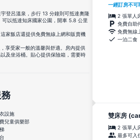
一經訂房不可
宇登呂溫泉，步行 13 分鐘則可抵達奧隆
2 張單人
哩) 可以抵達知床國家公園，開車 5.8 公里
免費自助
免費無線
。這家飯店還提供免費無線上網和販賣機
一泊二食
住，享受家一般的溫馨與舒適。房內提供
品以及坐浴桶。貼心提供保險箱，需要時
服務
衣設施
雙床房 (cann
費兒童俱樂部
2 張單人
梯
最多可入住
台