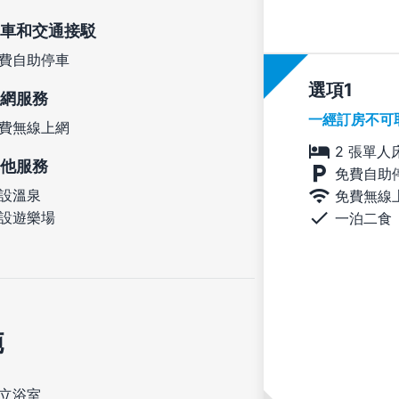
車和交通接駁
費自助停車
選項
網服務
一經訂房不可
費無線上網
2 張單人
他服務
免費自助
設溫泉
免費無線
設遊樂場
一泊二食
施
立浴室