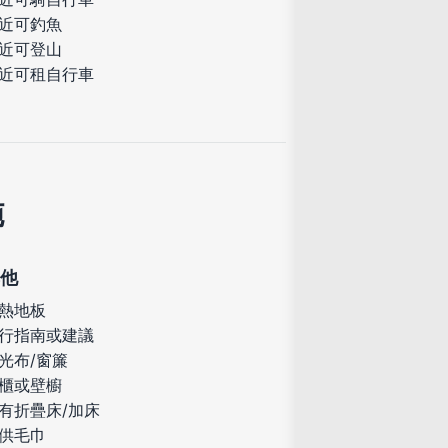
近可釣魚
近可登山
近可租自行車
施
他
熱地板
行指南或建議
光布/窗簾
櫃或壁櫥
有折疊床/加床
供毛巾