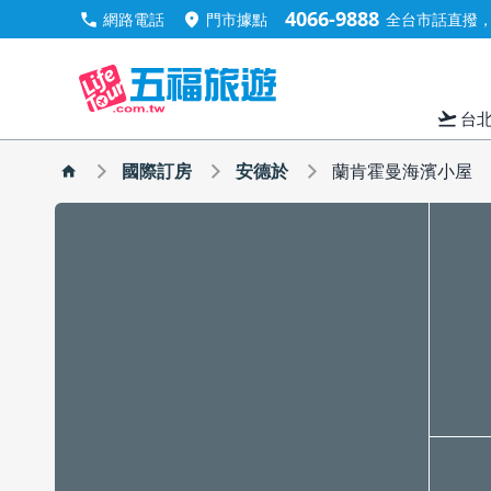
4066-9888
call
location_on
網路電話
門市據點
全台市話直撥，手
flight_takeoff
台
國際訂房
安德於
蘭肯霍曼海濱小屋