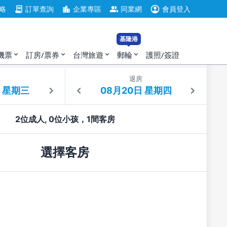
account_circle
contract
location_city
group
略
訂單查詢
企業專區
同業網
會員登入
基隆港
機票
訂房/票券
台灣旅遊
郵輪
護照/簽證
expand_more
expand_more
expand_more
expand_more
住
退房
2位成人, 0位小孩，1間客房
選擇客房