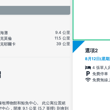
9.4 公里
海灘
11.5 公里
克莫倫
39 公里
克耶爾卡
選項
8月12日(星
4 張單人
紹
免費停車
免費無線
極地博物館和鯨魚中心。 此公寓位置絕
心，開車 9.1 公里 (5.7 英哩) 則會到