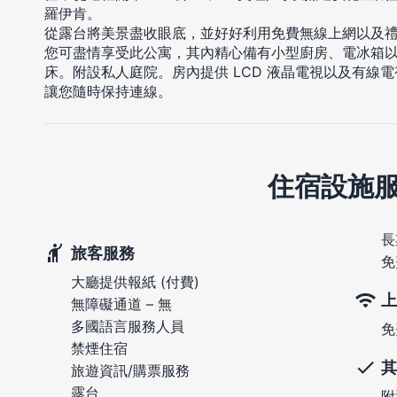
羅伊肯。
從露台將美景盡收眼底，並好好利用免費無線上網以及
您可盡情享受此公寓，其內精心備有小型廚房、電冰箱
床。附設私人庭院。房內提供 LCD 液晶電視以及有線
讓您隨時保持連線。
住宿設施
長
旅客服務
免
大廳提供報紙 (付費)
上
無障礙通道 – 無
多國語言服務人員
免
禁煙住宿
其
旅遊資訊/購票服務
露台
附