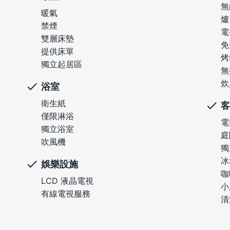
無
暖氣
爐
禁煙
電
雙層床墊
免
提供床單
烤
獨立起居區
無
炊
浴室
衛生紙
客
僅限淋浴
電
獨立浴室
庭
吹風機
獨
冰
娛樂設施
咖
LCD 液晶電視
小
有線電視服務
清