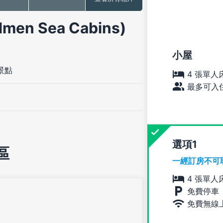
n Sea Cabins)
小屋
景點
4 張單人
最多可入住
選項
區
一經訂房不可
4 張單人
免費停車
免費無線