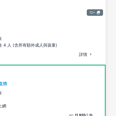
12+
床
 4 人 (含所有額外成人與孩童)
詳情
取消
床
上網
11,955
/1 晚