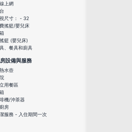
線上網
台
視尺寸： - 32
費搖籃/嬰兒床
箱
搖籃 (嬰兒床)
具、餐具和廚具
房設備與服務
熱水壺
院
立用餐區
箱
啡機/沖茶器
廚房
潔服務 - 入住期間一次