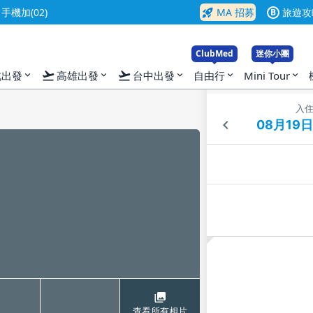
rocket_launch
機加(02)
MA 招募
旅遊攻
B
ClubMed
迷你小團
flight_takeoff
flight_takeoff
北出發
高雄出發
台中出發
自由行
Mini Tour
expand_more
expand_more
expand_more
expand_more
expand_more
入
查看所有相片