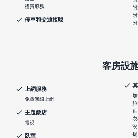
禮賓服務
附
附
停車和交通接駁
附
客房設
其
上網服務
加
免費無線上網
旅
遮
主題飯店
衣
電視
沒
提
臥室