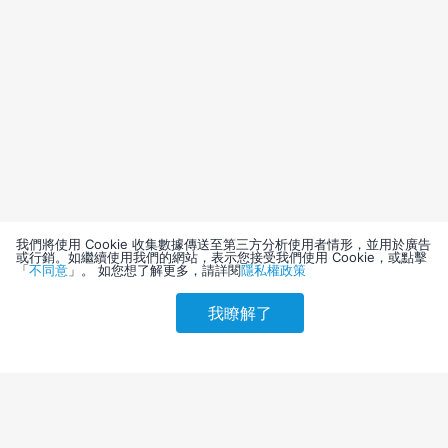
我們將使用 Cookie 收集數據傳送至第三方分析使用者情形，並用於廣告
或行銷。如繼續使用我們的網站，表示您接受我們使用 Cookie，或點擊
「
不同意
」。 如您想了解更多，請詳閱
隱私權政策
我瞭解了
請選擇其他入住日