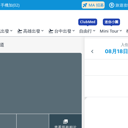
rocket_launch
機加(02)
MA 招募
旅遊攻
B
ClubMed
迷你小團
flight_takeoff
flight_takeoff
北出發
高雄出發
台中出發
自由行
Mini Tour
expand_more
expand_more
expand_more
expand_more
expand_more
道
入
查看所有相片