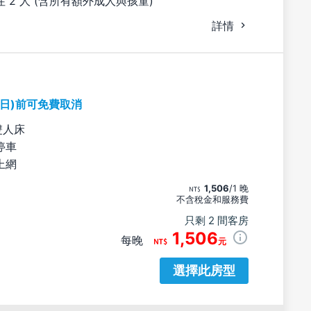
 2 人 (含所有額外成人與孩童)
詳情
期日)前可免費取消
雙人床
停車
上網
1,506
/1 晚
不含稅金和服務費
只剩 2 間客房
1,506
每晚
元
選擇此房型