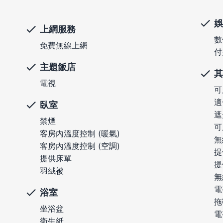
娛
上網服務
數
免費無線上網
付
主題飯店
其
電視
可
適
臥室
遮
禁煙
可
客房內溫度控制 (暖氣)
無
客房內溫度控制 (空調)
提
提供床單
提
羽絨被
無
電
浴室
拖
坐浴盆
電
衛生紙