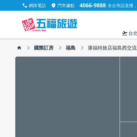
4066-9888
call
location_on
網路電話
門市據點
全台市話直撥，手
flight_takeoff
台
國際訂房
福島
康福特旅店福島西交流