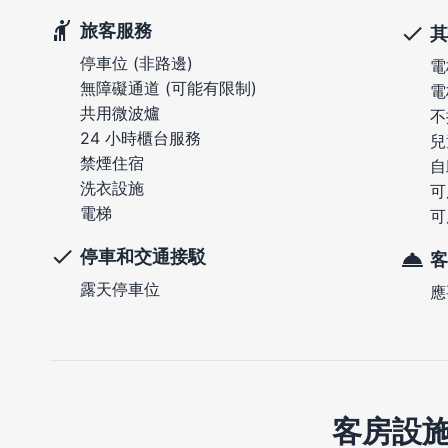
旅客服務
其
停車位 (非路邊)
電
無障礙通道 (可能有限制)
電
共用微波爐
不
24 小時櫃台服務
兒
禁煙住宿
自
洗衣設施
可
電梯
可
停車和交通接駁
客
露天停車位
應
客房設