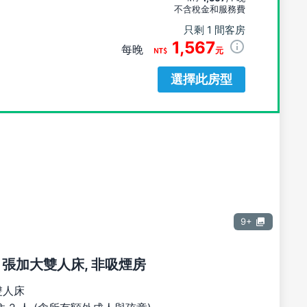
不含稅金和服務費
只剩 1 間客房
1,567
每晚
元
選擇此房型
9+
1 張加大雙人床, 非吸煙房
雙人床