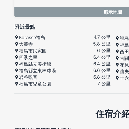
顯示地圖
附近景點
4.7 公里
Korasse福島
福島
5.8 公里
大藏寺
福島
6 公里
福島市民家園
西田
6.4 公里
四季之里
古關
6.4 公里
福島縣立美術館
花見
6.6 公里
福島縣立東棒球場
信夫
6.8 公里
岩谷觀音
十六
7 公里
福島市兒童公園
住宿介