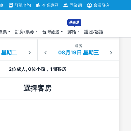
account_circle
contract
location_city
group
略
訂單查詢
企業專區
同業網
會員登入
基隆港
機票
訂房/票券
台灣旅遊
郵輪
護照/簽證
expand_more
expand_more
expand_more
expand_more
住
退房
2位成人, 0位小孩，1間客房
選擇客房