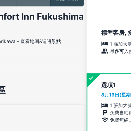
 Inn Fukushima
標準客房, 
arikawa
-
查看地圖&週邊景點
1 張加大
最多可入住
選項
區
8月16日(星
1 張加大
免費自助
免費無線