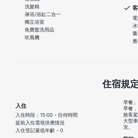
洗髮精
客
淋浴/浴缸二合一
電
獨立浴室
冰
免費盥洗用品
書
吹風機
應
住宿規
早餐」
入住
早餐，
旅客駕駛
入住時段：15:00 - 任何時間
大型車
提前入住需視供應情況
況。
入住登記最低年齡 - 0