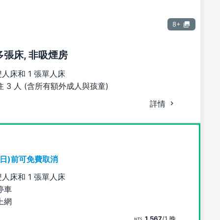
8+
多張床, 非吸煙房
雙人床和 1 張單人床
 3 人 (含所有額外成人與孩童)
詳情
期日)前可免費取消
雙人床和 1 張單人床
停車
上網
1,567
/1 晚