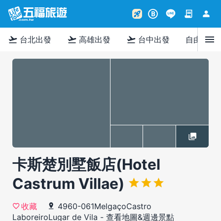
contract
person
rocket_launch
B
menu
flight_takeoff
flight_takeoff
flight_takeoff
台北出發
高雄出發
台中出發
自由行
卡斯楚別墅飯店(Hotel
Castrum Villae)
4960-061MelgaçoCastro
收藏
LaboreiroLugar de Vila
-
查看地圖&週邊景點