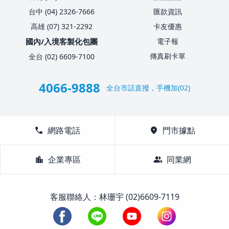
台中 (04) 2326-7666
匯款資訊
高雄 (07) 321-2292
卡友優惠
國內/入境客製化包團
電子報
傳真刷卡單
全台 (02) 6609-7100
4066-9888
全台市話直撥，手機加(02)
call
網路電話
location_on
門市據點
location_city
企業專區
group
同業網
客服聯絡人：林珊宇 (02)6609-7119