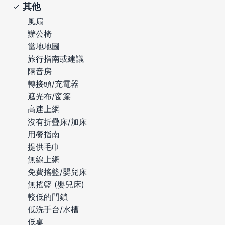
其他
風扇
辦公椅
當地地圖
旅行指南或建議
隔音房
轉接頭/充電器
遮光布/窗簾
高速上網
沒有折疊床/加床
用餐指南
提供毛巾
無線上網
免費搖籃/嬰兒床
無搖籃 (嬰兒床)
較低的門鎖
低洗手台/水槽
低桌