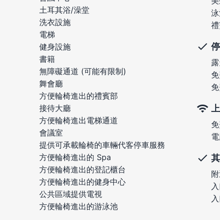
美
土耳其浴/澡堂
泳
洗衣設施
禮
電梯
停
健身設施
書籍
露
無障礙通道 (可能有限制)
免
舞會廳
免
方便輪椅進出的禮賓部
上
接待大廳
方便輪椅進出電梯通道
免
會議室
電
提供可承載輪椅的車輛代客停車服務
方便輪椅進出的 Spa
其
方便輪椅進出的登記櫃台
附
方便輪椅進出的健身中心
入
公共區域提供電視
入
方便輪椅進出的游泳池