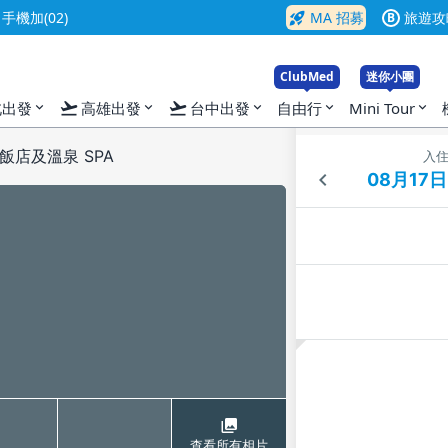
rocket_launch
機加(02)
MA 招募
旅遊攻
B
ClubMed
迷你小團
flight_takeoff
flight_takeoff
北出發
高雄出發
台中出發
自由行
Mini Tour
expand_more
expand_more
expand_more
expand_more
expand_more
店及溫泉 SPA
入
查看所有相片