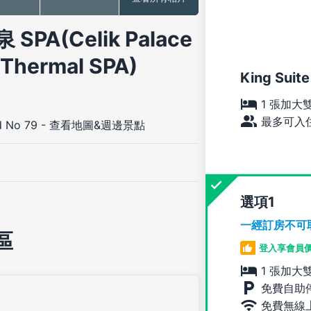
(Celik Palace
 Thermal SPA)
King Suite
1 張加大
最多可入住
d No 79
-
查看地圖&週邊景點
選項
一經訂房不可
區
登入享會員
1 張加大
免費自助
免費無線