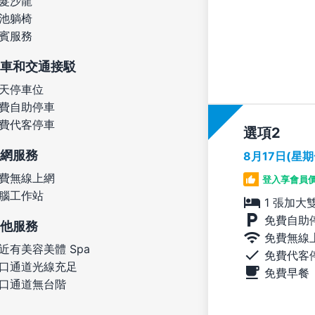
髮沙龍
池躺椅
賓服務
車和交通接駁
天停車位
費自助停車
費代客停車
選項
網服務
8月17日(星
費無線上網
登入享會員
腦工作站
1 張加大
免費自助
他服務
免費無線
近有美容美體 Spa
免費代客
口通道光線充足
免費早餐
口通道無台階