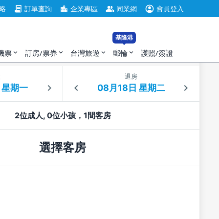
account_circle
contract
location_city
group
略
訂單查詢
企業專區
同業網
會員登入
基隆港
機票
訂房/票券
台灣旅遊
郵輪
護照/簽證
expand_more
expand_more
expand_more
expand_more
住
退房
2位成人, 0位小孩，1間客房
選擇客房