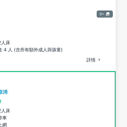
9+
雙人床
 4 人 (含所有額外成人與孩童)
詳情
取消
價
雙人床
停車
上網