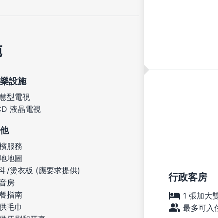
施
樂設施
慧型電視
CD 液晶電視
他
檳服務
地地圖
斗/燙衣板 (應要求提供)
行政客房
音房
餐指南
1 張加大
供毛巾
最多可入住