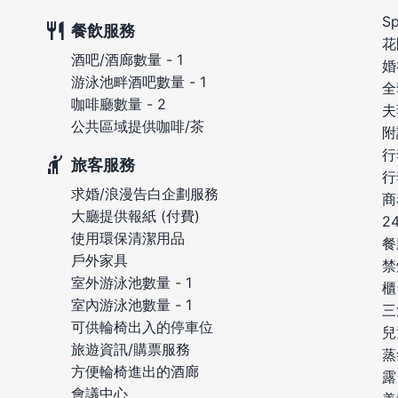
S
餐飲服務
花
酒吧/酒廊數量 - 1
婚
游泳池畔酒吧數量 - 1
全
咖啡廳數量 - 2
夫
公共區域提供咖啡/茶
附
行
旅客服務
行
求婚/浪漫告白企劃服務
商
大廳提供報紙 (付費)
2
使用環保清潔用品
餐
戶外家具
禁
室外游泳池數量 - 1
櫃
室內游泳池數量 - 1
三
可供輪椅出入的停車位
兒
旅遊資訊/購票服務
蒸
方便輪椅進出的酒廊
露
會議中心