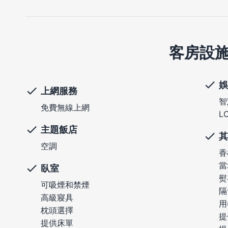
客房設
娛
上網服務
智
免費無線上網
L
主題飯店
其
空調
香
當
臥室
熨
可吸煙和禁煙
隔
高級寢具
用
枕頭選擇
提
提供床單