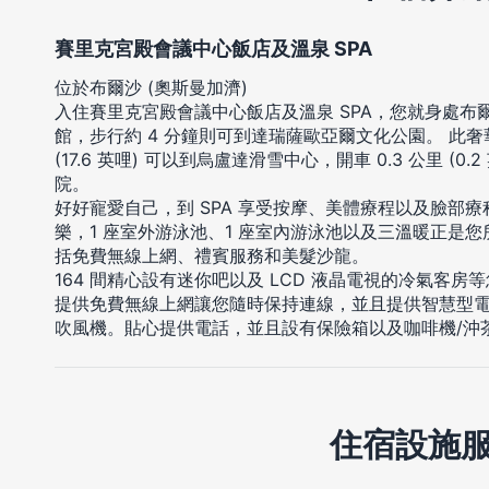
賽里克宮殿會議中心飯店及溫泉 SPA
位於布爾沙 (奧斯曼加濟)
入住賽里克宮殿會議中心飯店及溫泉 SPA，您就身處
館，步行約 4 分鐘則可到達瑞薩歐亞爾文化公園。 此奢華
(17.6 英哩) 可以到烏盧達滑雪中心，開車 0.3 公里 (
院。
好好寵愛自己，到 SPA 享受按摩、美體療程以及臉部
樂，1 座室外游泳池、1 座室內游泳池以及三溫暖正是
括免費無線上網、禮賓服務和美髮沙龍。
164 間精心設有迷你吧以及 LCD 液晶電視的冷氣客
提供免費無線上網讓您隨時保持連線，並且提供智慧型
吹風機。貼心提供電話，並且設有保險箱以及咖啡機/沖
住宿設施