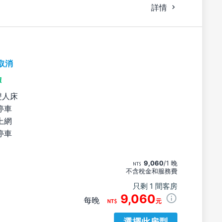
詳情
取消
價
雙人床
停車
上網
停車
9,060
/1 晚
不含稅金和服務費
只剩 1 間客房
9,060
每晚
元
選擇此房型