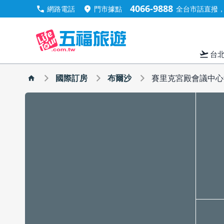
4066-9888
call
location_on
網路電話
門市據點
全台市話直撥，手
flight_takeoff
台
國際訂房
布爾沙
賽里克宮殿會議中心飯