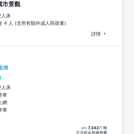
城市景觀
雙人床
 4 人 (含所有額外成人與孩童)
詳情
取消
價
雙人床
停車
上網
停車
7,342
/1 晚
不含稅金和服務費