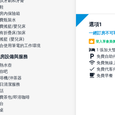
供牙刷和牙膏
鞋
房內保險箱
費瓶裝水
選項
費搖籃/嬰兒床
有折疊床/加床
一經訂房不可
搖籃 (嬰兒床)
登入享會員
合使用筆電的工作環境
1 張加大
免費自助
房設備與服務
免費無線
熱水壺
免費代客
你吧
免費早餐
啡機/沖茶器
日清潔服務
話
費茶包/即溶咖啡
台
桌