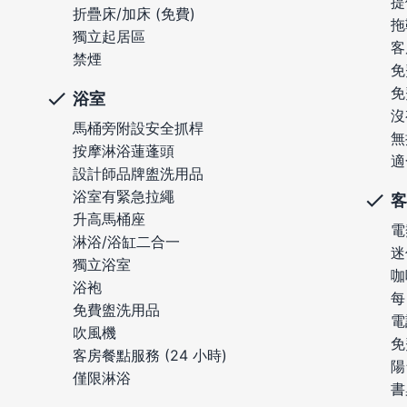
提
折疊床/加床 (免費)
拖
獨立起居區
客
禁煙
免
免
浴室
沒
馬桶旁附設安全抓桿
無
按摩淋浴蓮蓬頭
適
設計師品牌盥洗用品
浴室有緊急拉繩
客
升高馬桶座
電
淋浴/浴缸二合一
迷
獨立浴室
咖
浴袍
每
免費盥洗用品
電
吹風機
免
客房餐點服務 (24 小時)
陽
僅限淋浴
書