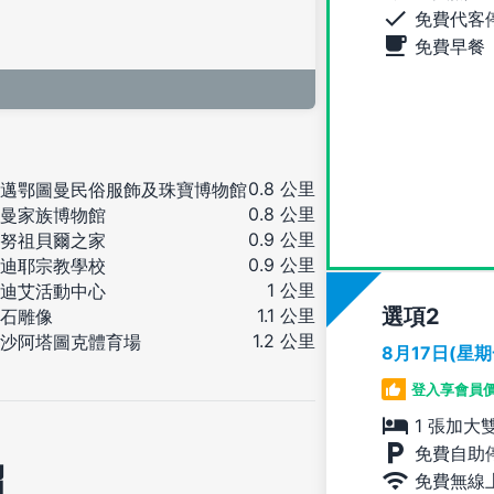
免費代客
免費早餐
0.8 公里
邁鄂圖曼民俗服飾及珠寶博物館
0.8 公里
曼家族博物館
0.9 公里
努祖貝爾之家
0.9 公里
迪耶宗教學校
1 公里
迪艾活動中心
選項
1.1 公里
石雕像
1.2 公里
沙阿塔圖克體育場
8月17日(星
登入享會員
1 張加大
免費自助
紹
免費無線