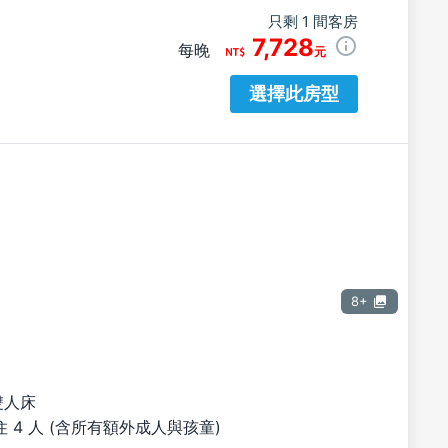
只剩 1 間客房
7,728
每晚
元
選擇此房型
8+
雙人床
 4 人 (含所有額外成人與孩童)