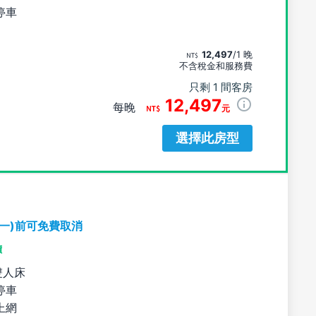
停車
12,497
/1 晚
不含稅金和服務費
只剩 1 間客房
12,497
每晚
元
選擇此房型
期一)前可免費取消
價
雙人床
停車
上網