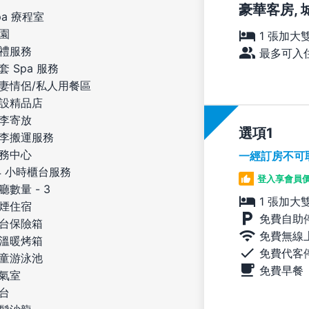
豪華客房, 
pa 療程室
園
1 張加大
禮服務
最多可入住
套 Spa 服務
妻情侶/私人用餐區
設精品店
李寄放
選項
李搬運服務
務中心
一經訂房不可
4 小時櫃台服務
登入享會員
廳數量 - 3
1 張加大
煙住宿
免費自助
台保險箱
免費無線
溫暖烤箱
免費代客
童游泳池
免費早餐
氣室
台