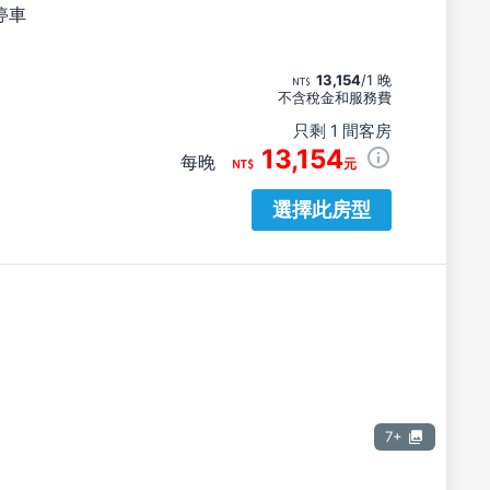
停車
13,154
/1 晚
不含稅金和服務費
只剩 1 間客房
13,154
每晚
元
選擇此房型
7+