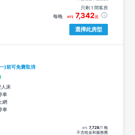
只剩 1 間客房
7,342
每晚
元
選擇此房型
期一)前可免費取消
價
雙人床
停車
上網
停車
7,728
/1 晚
不含稅金和服務費