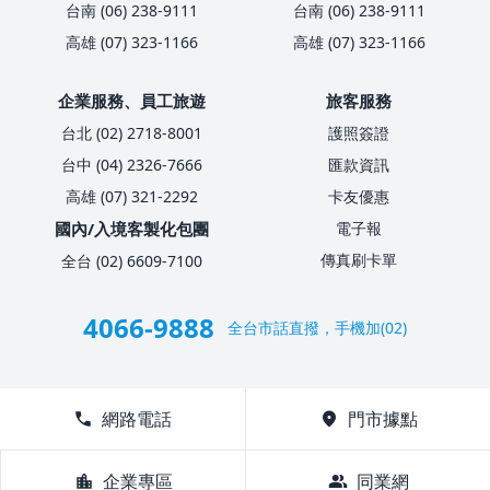
台南 (06) 238-9111
台南 (06) 238-9111
高雄 (07) 323-1166
高雄 (07) 323-1166
企業服務、員工旅遊
旅客服務
台北 (02) 2718-8001
護照簽證
台中 (04) 2326-7666
匯款資訊
高雄 (07) 321-2292
卡友優惠
國內/入境客製化包團
電子報
傳真刷卡單
全台 (02) 6609-7100
4066-9888
全台市話直撥，手機加(02)
call
網路電話
location_on
門市據點
location_city
企業專區
group
同業網