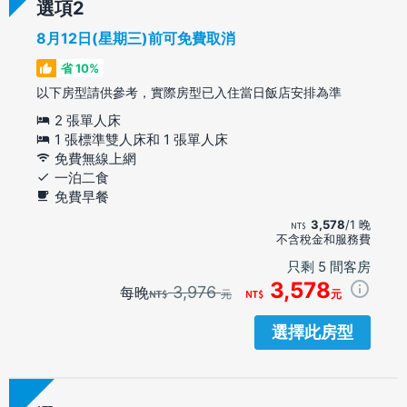
選項
8月12日(星期三)前可免費取消
省 10%
以下房型請供參考，實際房型已入住當日飯店安排為準
2 張單人床
1 張標準雙人床和 1 張單人床
免費無線上網
一泊二食
免費早餐
3,578
/1 晚
不含稅金和服務費
只剩 5 間客房
3,578
3,976
每晚
元
元
選擇此房型