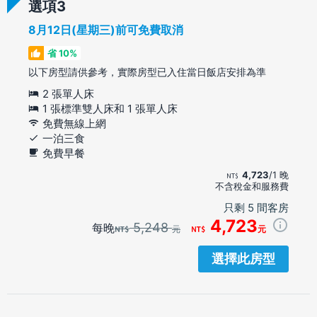
選項
8月12日(星期三)前可免費取消
省 10%
以下房型請供參考，實際房型已入住當日飯店安排為準
2 張單人床
1 張標準雙人床和 1 張單人床
免費無線上網
一泊三食
免費早餐
4,723
/1 晚
不含稅金和服務費
只剩 5 間客房
4,723
5,248
每晚
元
元
選擇此房型