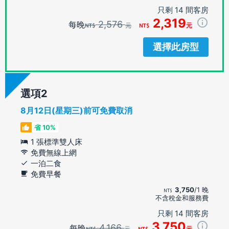
只剩 14 間客房
2,319
2,576
每晚
元
元
選擇此房型
選項
8月12日(星期三)前可免費取消
省 10%
1 張標準雙人床
免費無線上網
一泊二食
免費早餐
3,750
/1 晚
不含稅金和服務費
只剩 14 間客房
3,750
4,166
每晚
元
元