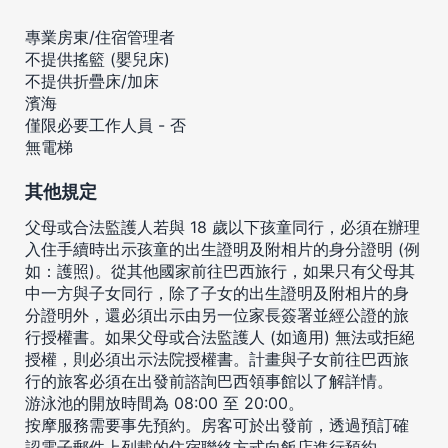
專業房東/住宿管理者
不提供搖籃 (嬰兒床)
不提供折疊床/加床
濱海
僅限必要工作人員 - 否
無電梯
其他規定
父母或合法監護人若與 18 歲以下孩童同行，必須在辦理
入住手續時出示孩童的出生證明及附相片的身分證明 (例
如：護照)。從其他國家前往巴西旅行，如果只有父母其
中一方與子女同行，除了子女的出生證明及附相片的身
分證明外，還必須出示由另一位家長簽署並經公證的旅
行授權書。如果父母或合法監護人 (如適用) 無法或拒絕
授權，則必須出示法院授權書。計畫與子女前往巴西旅
行的旅客必須在出發前諮詢巴西領事館以了解詳情。
游泳池的開放時間為 08:00 至 20:00。
按摩服務需要事先預約。房客可於出發前，透過預訂確
認電子郵件上列載的住宿聯絡方式向飯店進行預約。