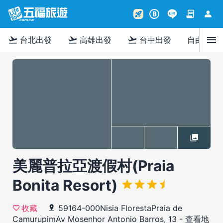
contract
person
rocket_launch
B
menu
flight_takeoff
flight_takeoff
flight_takeoff
台北出發
高雄出發
台中出發
自由行
美麗普拉亞渡假村(Praia
Bonita Resort)
59164-000Nisia FlorestaPraia de
收藏
CamurupimAv Mosenhor Antonio Barros, 13
-
查看地